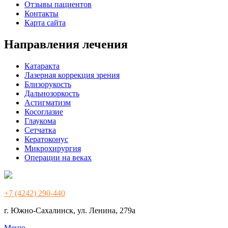
Отзывы пациентов
Контакты
Карта сайта
Направления лечения
Катаракта
Лазерная коррекция зрения
Близорукость
Дальнозоркость
Астигматизм
Косоглазие
Глаукома
Сетчатка
Кератоконус
Микрохирургия
Операции на веках
+7 (4242) 290-440
г. Южно-Сахалинск, ул. Ленина, 279а
Меню