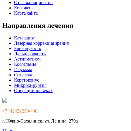
Отзывы пациентов
Контакты
Карта сайта
Направления лечения
Катаракта
Лазерная коррекция зрения
Близорукость
Дальнозоркость
Астигматизм
Косоглазие
Глаукома
Сетчатка
Кератоконус
Микрохирургия
Операции на веках
+7 (4242) 290-440
г. Южно-Сахалинск, ул. Ленина, 279а
Меню