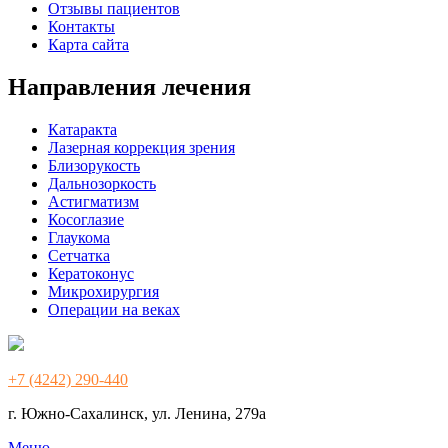
Отзывы пациентов
Контакты
Карта сайта
Направления лечения
Катаракта
Лазерная коррекция зрения
Близорукость
Дальнозоркость
Астигматизм
Косоглазие
Глаукома
Сетчатка
Кератоконус
Микрохирургия
Операции на веках
+7 (4242) 290-440
г. Южно-Сахалинск, ул. Ленина, 279а
Меню