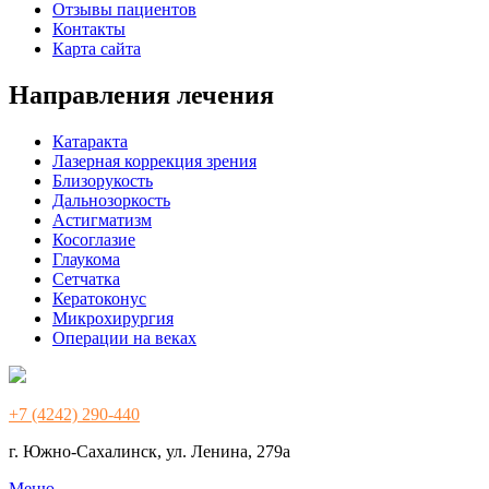
Отзывы пациентов
Контакты
Карта сайта
Направления лечения
Катаракта
Лазерная коррекция зрения
Близорукость
Дальнозоркость
Астигматизм
Косоглазие
Глаукома
Сетчатка
Кератоконус
Микрохирургия
Операции на веках
+7 (4242) 290-440
г. Южно-Сахалинск, ул. Ленина, 279а
Меню