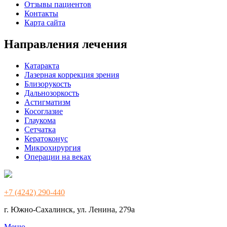
Отзывы пациентов
Контакты
Карта сайта
Направления лечения
Катаракта
Лазерная коррекция зрения
Близорукость
Дальнозоркость
Астигматизм
Косоглазие
Глаукома
Сетчатка
Кератоконус
Микрохирургия
Операции на веках
+7 (4242) 290-440
г. Южно-Сахалинск, ул. Ленина, 279а
Меню