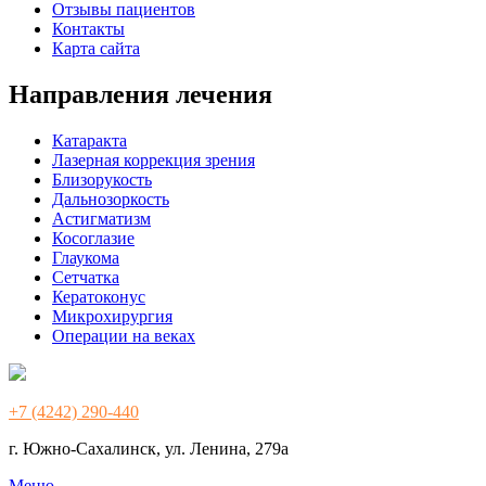
Отзывы пациентов
Контакты
Карта сайта
Направления лечения
Катаракта
Лазерная коррекция зрения
Близорукость
Дальнозоркость
Астигматизм
Косоглазие
Глаукома
Сетчатка
Кератоконус
Микрохирургия
Операции на веках
+7 (4242) 290-440
г. Южно-Сахалинск, ул. Ленина, 279а
Меню