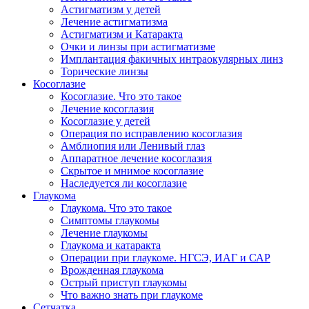
Астигматизм у детей
Лечение астигматизма
Астигматизм и Катаракта
Очки и линзы при астигматизме
Имплантация факичных интраокулярных линз
Торические линзы
Косоглазие
Косоглазие. Что это такое
Лечение косоглазия
Косоглазие у детей
Операция по исправлению косоглазия
Амблиопия или Ленивый глаз
Аппаратное лечение косоглазия
Скрытое и мнимое косоглазие
Наследуется ли косоглазие
Глаукома
Глаукома. Что это такое
Симптомы глаукомы
Лечение глаукомы
Глаукома и катаракта
Операции при глаукоме. НГСЭ, ИАГ и САР
Врожденная глаукома
Острый приступ глаукомы
Что важно знать при глаукоме
Сетчатка