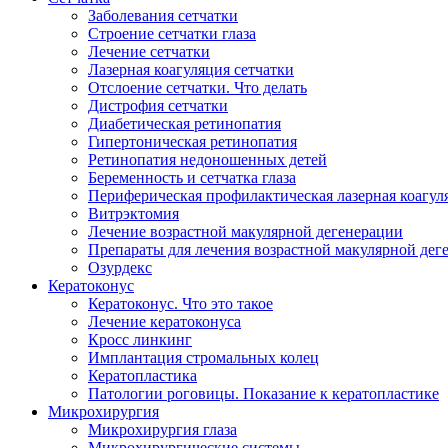
Заболевания сетчатки
Строение сетчатки глаза
Лечение сетчатки
Лазерная коагуляция сетчатки
Отслоение сетчатки. Что делать
Дистрофия сетчатки
Диабетическая ретинопатия
Гипертоническая ретинопатия
Ретинопатия недоношенных детей
Беременность и сетчатка глаза
Периферическая профилактическая лазерная коагул
Витрэктомия
Лечение возрастной макулярной дегенерации
Препараты для лечения возрастной макулярной де
Озурдекс
Кератоконус
Кератоконус. Что это такое
Лечение кератоконуса
Кросс линкинг
Имплантация стромальных колец
Кератопластика
Патологии роговицы. Показание к кератопластике
Микрохирургия
Микрохирургия глаза
Микрохирургические системы