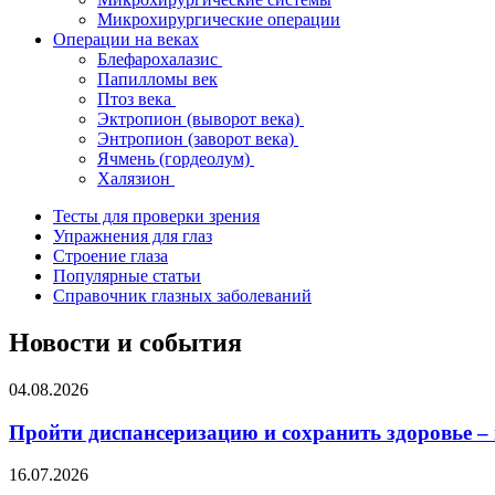
Микрохирургические операции
Операции на веках
Блефарохалазис
Папилломы век
Птоз века
Эктропион (выворот века)
Энтропион (заворот века)
Ячмень (гордеолум)
Халязион
Тесты для проверки зрения
Упражнения для глаз
Строение глаза
Популярные статьи
Справочник глазных заболеваний
Новости и события
04.08.2026
Пройти диспансеризацию и сохранить здоровье –
16.07.2026