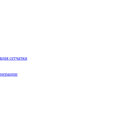
яция сетчатки
генерации