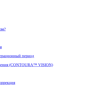
изм?
я
перационный период
 зрения (CONTOURA™ VISION)
оррекция