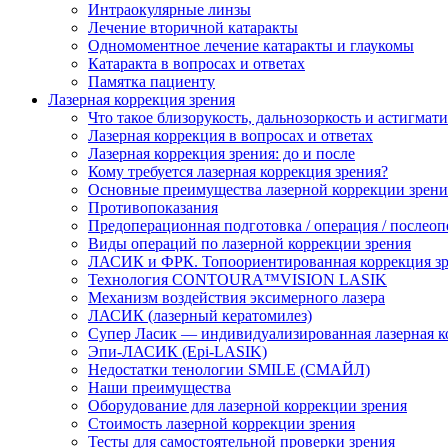
Интраокулярные линзы
Лечение вторичной катаракты
Одномоментное лечение катаракты и глаукомы
Катаракта в вопросах и ответах
Памятка пациенту
Лазерная коррекция зрения
Что такое близорукость, дальнозоркость и астигмат
Лазерная коррекция в вопросах и ответах
Лазерная коррекция зрения: до и после
Кому требуется лазерная коррекция зрения?
Основные преимущества лазерной коррекции зрени
Противопоказания
Предоперационная подготовка / операция / послео
Виды операций по лазерной коррекции зрения
ЛАСИК и ФРК. Топоориентированная коррекция
Технология CONTOURA™VISION LASIK
Механизм воздействия эксимерного лазера
ЛАСИК (лазерный кератомилез)
Супер Ласик — индивидуализированная лазерная к
Эпи-ЛАСИК (Epi-LASIK)
Недостатки тенологии SMILE (СМАЙЛ)
Наши преимущества
Оборудование для лазерной коррекции зрения
Стоимость лазерной коррекции зрения
Тесты для самостоятельной проверки зрения