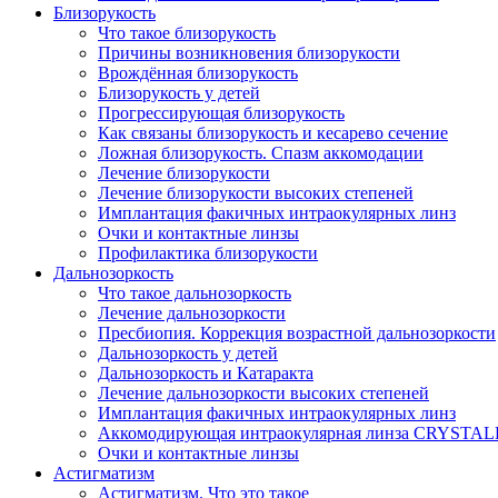
Близорукость
Что такое близорукость
Причины возникновения близорукости
Врождённая близорукость
Близорукость у детей
Прогрессирующая близорукость
Как связаны близорукость и кесарево сечение
Ложная близорукость. Спазм аккомодации
Лечение близорукости
Лечение близорукости высоких степеней
Имплантация факичных интраокулярных линз
Очки и контактные линзы
Профилактика близорукости
Дальнозоркость
Что такое дальнозоркость
Лечение дальнозоркости
Пресбиопия. Коррекция возрастной дальнозоркости
Дальнозоркость у детей
Дальнозоркость и Катаракта
Лечение дальнозоркости высоких степеней
Имплантация факичных интраокулярных линз
Аккомодирующая интраокулярная линза CRYSTA
Очки и контактные линзы
Астигматизм
Астигматизм. Что это такое