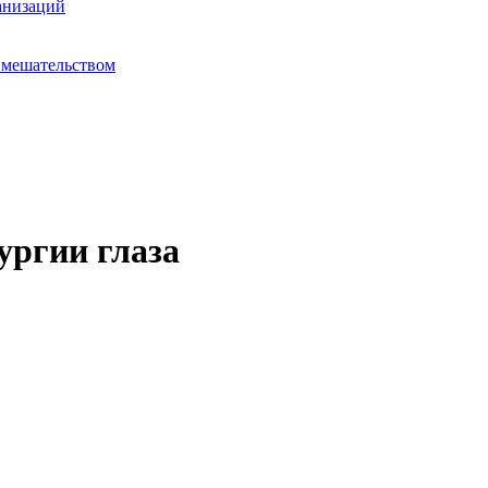
анизаций
вмешательством
ургии глаза