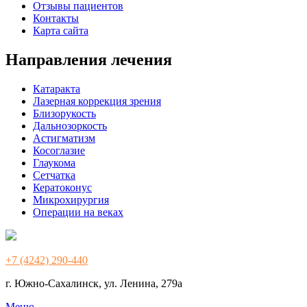
Отзывы пациентов
Контакты
Карта сайта
Направления лечения
Катаракта
Лазерная коррекция зрения
Близорукость
Дальнозоркость
Астигматизм
Косоглазие
Глаукома
Сетчатка
Кератоконус
Микрохирургия
Операции на веках
+7 (4242) 290-440
г. Южно-Сахалинск, ул. Ленина, 279а
Меню