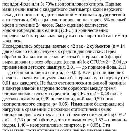
повидон-йода или 3) 70% изопропилового спирта. Парные
мазки были взяты с квадратного сантиметра кожи верхнего
века до и после стандартизованной методики хирургической
антисептики. Образцы культивировали на агаре с 5% овечьей
крови в течение 24 часов. Было оценено количество
колониеобразующих единиц (CFU) и количественно
определена бактериальная нагрузка на квадратный сантиметр
кожи века.
Исследовались образцы, взятые с 42 век 42 субъектов (n = 14
для каждого из исследуемых средств для очистки. Перед
обработкой аналогичные количества бактериальной флоры
выращивали из всех образцов (средний log CFU/см2 = 2,04 до
применения детского шампуня, 2,01 — до повидон-йода, 2.11
— до изопропилового спирта, p> 0,05). Все три очищающих
средства значительно уменьшали бактериальную нагрузку (р <
0,01 для каждого). Не было статистически значимой разницы
в бактериальной нагрузке после обработки между тремя
очищающими агентами (средний log CFU/cm2 = 0,48 после
детского шампуня, 0,39 после повидон-йода, 0,59 после
изопропилового спирта, p> 0,05). Изменение бактериальной
нагрузки в сравнении с исходной статистически было
одинаково для всех трех агентов (среднее снижение log CFU/
см2 = 1,28 при обработке детским шампунем, 1,57 – повидон-
йодом, 1,40 – изопропиловым спиртом, p > 0,05). Эти
показатели соответствовали сокращению бактериальной