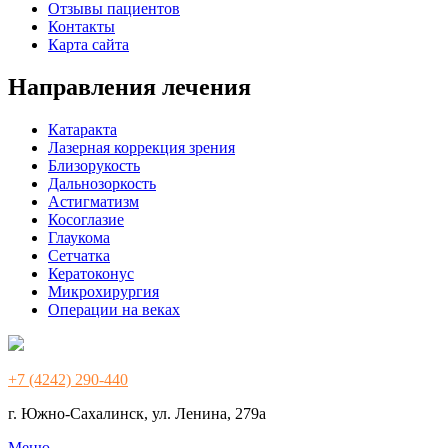
Отзывы пациентов
Контакты
Карта сайта
Направления лечения
Катаракта
Лазерная коррекция зрения
Близорукость
Дальнозоркость
Астигматизм
Косоглазие
Глаукома
Сетчатка
Кератоконус
Микрохирургия
Операции на веках
+7 (4242) 290-440
г. Южно-Сахалинск, ул. Ленина, 279а
Меню