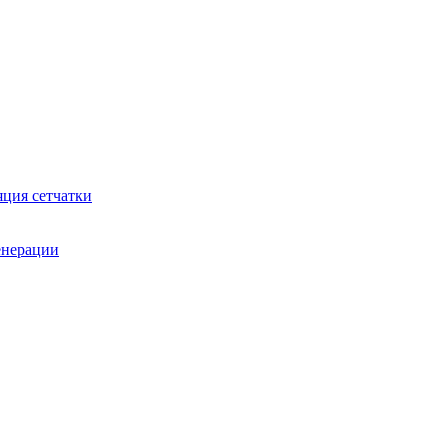
яция сетчатки
генерации