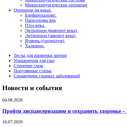
Микрохирургические операции
Операции на веках
Блефарохалазис
Папилломы век
Птоз века
Эктропион (выворот века)
Энтропион (заворот века)
Ячмень (гордеолум)
Халязион
Тесты для проверки зрения
Упражнения для глаз
Строение глаза
Популярные статьи
Справочник глазных заболеваний
Новости и события
04.08.2026
Пройти диспансеризацию и сохранить здоровье –
16.07.2026