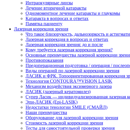
Интраокулярные линзы
Лечение вторичной катаракты
Одномоментное лечение катаракты и глаукомы
Катаракта в вопросах и ответах
Памятка пациенту
Лазерная коррекция зрения
Что такое близорукость, дальнозоркость и астигмат
Лазерная коррекция в вопросах и ответах
Лазерная коррекция зрения: до и после
Кому требуется лазерная коррекция зрения?
Основные преимущества лазерной коррекции зрени
Противопоказания
Предоперационная подготовка / операция / послео
Виды операций по лазерной коррекции зрения
ЛАСИК и ФРК. Топоориентированная коррекция
Технология CONTOURA™VISION LASIK
Механизм воздействия эксимерного лазера
ЛАСИК (лазерный кератомилез)
Супер Ласик — индивидуализированная лазерная к
Эпи-ЛАСИК (Epi-LASIK)
Недостатки тенологии SMILE (СМАЙЛ)
Наши преимущества
Оборудование для лазерной коррекции зрения
Стоимость лазерной коррекции зрения
Тесты для самостоятельной проверки зрения