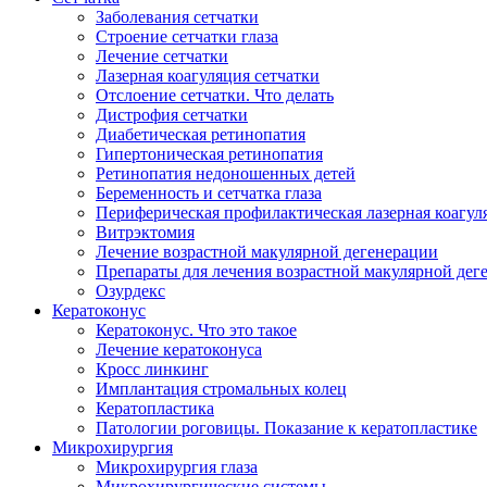
Заболевания сетчатки
Строение сетчатки глаза
Лечение сетчатки
Лазерная коагуляция сетчатки
Отслоение сетчатки. Что делать
Дистрофия сетчатки
Диабетическая ретинопатия
Гипертоническая ретинопатия
Ретинопатия недоношенных детей
Беременность и сетчатка глаза
Периферическая профилактическая лазерная коагул
Витрэктомия
Лечение возрастной макулярной дегенерации
Препараты для лечения возрастной макулярной де
Озурдекс
Кератоконус
Кератоконус. Что это такое
Лечение кератоконуса
Кросс линкинг
Имплантация стромальных колец
Кератопластика
Патологии роговицы. Показание к кератопластике
Микрохирургия
Микрохирургия глаза
Микрохирургические системы