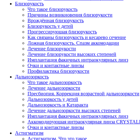
Близорукость
Что такое близорукость
Причины возникновения близорукости
Врождённая близорукость
Близорукость у детей
Прогрессирующая близорукость
Как связаны близорукость и кесарево сечение
Ложная близорукость. Спазм аккомодации
Лечение близорукости
Лечение близорукости высоких степеней
Имплантация факичных интраокулярных линз
Очки и контактные линзы
Профилактика близорукости
Дальнозоркость
Что такое дальнозоркость
Лечение дальнозоркости
Пресбиопия. Коррекция возрастной дальнозоркости
Дальнозоркость у детей
Дальнозоркость и Катаракта
Лечение дальнозоркости высоких степеней
Имплантация факичных интраокулярных линз
Аккомодирующая интраокулярная линза CRYSTA
Очки и контактные линзы
Астигматизм
Астигматизм. Что это такое