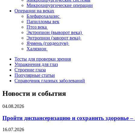
Микрохирургические операции
Операции на веках
Блефарохалазис
Папилломы век
Птоз века
Эктропион (выворот века)
Энтропион (заворот века)
Ячмень (гордеолум)
Халязион
Тесты для проверки зрения
Упражнения для глаз
Строение глаза
Популярные статьи
Справочник глазных заболеваний
Новости и события
04.08.2026
Пройти диспансеризацию и сохранить здоровье –
16.07.2026