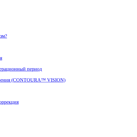
изм?
я
перационный период
 зрения (CONTOURA™ VISION)
оррекция