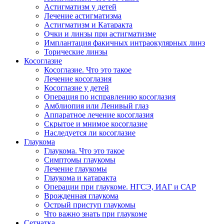
Астигматизм у детей
Лечение астигматизма
Астигматизм и Катаракта
Очки и линзы при астигматизме
Имплантация факичных интраокулярных линз
Торические линзы
Косоглазие
Косоглазие. Что это такое
Лечение косоглазия
Косоглазие у детей
Операция по исправлению косоглазия
Амблиопия или Ленивый глаз
Аппаратное лечение косоглазия
Скрытое и мнимое косоглазие
Наследуется ли косоглазие
Глаукома
Глаукома. Что это такое
Симптомы глаукомы
Лечение глаукомы
Глаукома и катаракта
Операции при глаукоме. НГСЭ, ИАГ и САР
Врожденная глаукома
Острый приступ глаукомы
Что важно знать при глаукоме
Сетчатка