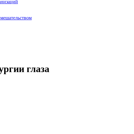
анизаций
вмешательством
ургии глаза