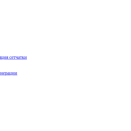
яция сетчатки
генерации