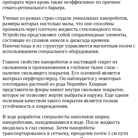
препарата через кровь также неэффективно по причине
гемато-ретинального барьера.
Ученые из разных стран создали уникальных нанороботов,
размеры которых настолько малы, что они способны
проникать через плотную жидкость стекловидного тела.
Устройства представляют собой спиралевидные элементы,
состоящие из сплавов никеля и диоксида кремния.
Наночастицы в их структуре управляются магнитным полем с
использованием специального оборудования.
Главное свойство нанороботов и настоящий секрет их
скольжения и проникновения в глубокие ткани глаза –
наличие скользящего покрытия. Его основной является
материал перфторуглерод. Он наблюдается у некоторых
плотоядных растений из рода Nepenthes Хищные
представители флоры имеют внутри скользкое покрытие,
которое не позволяет жертве выбраться наружу. Еще одним
полезным качеством такого покрытия является полная
устойчивость к повреждениям.
В ходе разработок специалисты наполняли шприц
нанороботами, находившимися в воде. После жидкость
вводилась в глаз свиньи. Затем нанороботы
транспортировались в сетчатку, преодолев почти 1 см пути