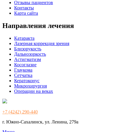
Отзывы пациентов
Контакты
Карта сайта
Направления лечения
Катаракта
Лазерная коррекция зрения
Близорукость
Дальнозоркость
Астигматизм
Косоглазие
Глаукома
Сетчатка
Кератоконус
Микрохирургия
Операции на веках
+7 (4242) 290-440
г. Южно-Сахалинск, ул. Ленина, 279а
Меню