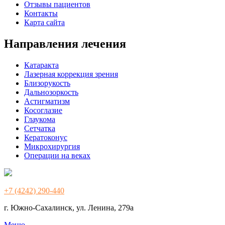
Отзывы пациентов
Контакты
Карта сайта
Направления лечения
Катаракта
Лазерная коррекция зрения
Близорукость
Дальнозоркость
Астигматизм
Косоглазие
Глаукома
Сетчатка
Кератоконус
Микрохирургия
Операции на веках
+7 (4242) 290-440
г. Южно-Сахалинск, ул. Ленина, 279а
Меню