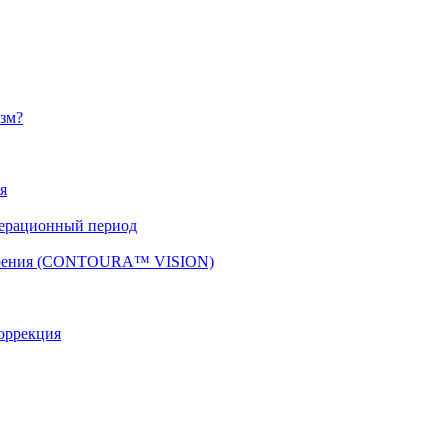
изм?
я
перационный период
 зрения (CONTOURA™ VISION)
оррекция