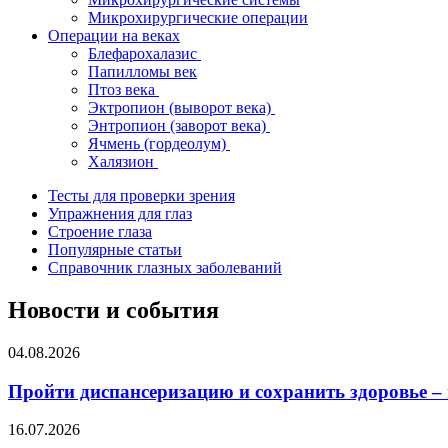
Микрохирургические операции
Операции на веках
Блефарохалазис
Папилломы век
Птоз века
Эктропион (выворот века)
Энтропион (заворот века)
Ячмень (гордеолум)
Халязион
Тесты для проверки зрения
Упражнения для глаз
Строение глаза
Популярные статьи
Справочник глазных заболеваний
Новости и события
04.08.2026
Пройти диспансеризацию и сохранить здоровье –
16.07.2026