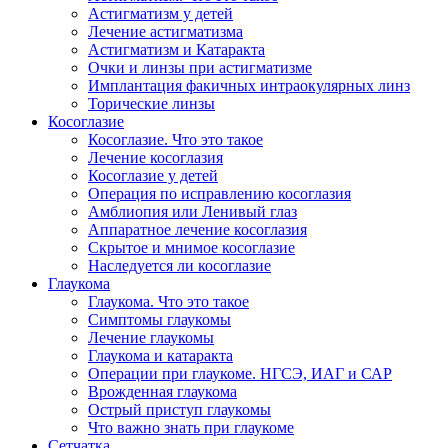
Астигматизм у детей
Лечение астигматизма
Астигматизм и Катаракта
Очки и линзы при астигматизме
Имплантация факичных интраокулярных линз
Торические линзы
Косоглазие
Косоглазие. Что это такое
Лечение косоглазия
Косоглазие у детей
Операция по исправлению косоглазия
Амблиопия или Ленивый глаз
Аппаратное лечение косоглазия
Скрытое и мнимое косоглазие
Наследуется ли косоглазие
Глаукома
Глаукома. Что это такое
Симптомы глаукомы
Лечение глаукомы
Глаукома и катаракта
Операции при глаукоме. НГСЭ, ИАГ и САР
Врожденная глаукома
Острый приступ глаукомы
Что важно знать при глаукоме
Сетчатка