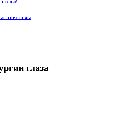
анизаций
вмешательством
ургии глаза