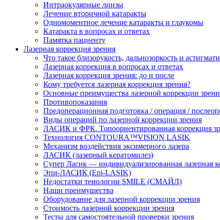
Интраокулярные линзы
Лечение вторичной катаракты
Одномоментное лечение катаракты и глаукомы
Катаракта в вопросах и ответах
Памятка пациенту
Лазерная коррекция зрения
Что такое близорукость, дальнозоркость и астигмат
Лазерная коррекция в вопросах и ответах
Лазерная коррекция зрения: до и после
Кому требуется лазерная коррекция зрения?
Основные преимущества лазерной коррекции зрени
Противопоказания
Предоперационная подготовка / операция / послео
Виды операций по лазерной коррекции зрения
ЛАСИК и ФРК. Топоориентированная коррекция
Технология CONTOURA™VISION LASIK
Механизм воздействия эксимерного лазера
ЛАСИК (лазерный кератомилез)
Супер Ласик — индивидуализированная лазерная к
Эпи-ЛАСИК (Epi-LASIK)
Недостатки тенологии SMILE (СМАЙЛ)
Наши преимущества
Оборудование для лазерной коррекции зрения
Стоимость лазерной коррекции зрения
Тесты для самостоятельной проверки зрения