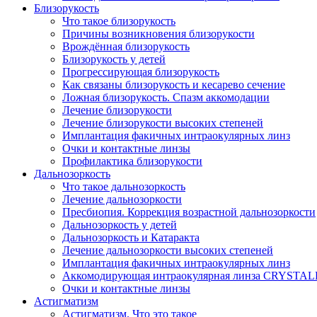
Близорукость
Что такое близорукость
Причины возникновения близорукости
Врождённая близорукость
Близорукость у детей
Прогрессирующая близорукость
Как связаны близорукость и кесарево сечение
Ложная близорукость. Спазм аккомодации
Лечение близорукости
Лечение близорукости высоких степеней
Имплантация факичных интраокулярных линз
Очки и контактные линзы
Профилактика близорукости
Дальнозоркость
Что такое дальнозоркость
Лечение дальнозоркости
Пресбиопия. Коррекция возрастной дальнозоркости
Дальнозоркость у детей
Дальнозоркость и Катаракта
Лечение дальнозоркости высоких степеней
Имплантация факичных интраокулярных линз
Аккомодирующая интраокулярная линза CRYSTA
Очки и контактные линзы
Астигматизм
Астигматизм. Что это такое