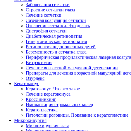
Заболевания сетчатки
Строение сетчатки глаза
Лечение сетчатки
Лазерная коагуляция сетчатки
Отслоение сетчатки. Что делать
Дистрофия сетчатки
Диабетическая ретинопатия
Гипертоническая ретинопатия
Ретинопатия недоношенных детей
Беременность и сетчатка глаза
Периферическая профилактическая лазерная коагул
Витрэктомия
Лечение возрастной макулярной дегенерации
Препараты для лечения возрастной макулярной де
Озурдекс
Кератоконус
Кератоконус. Что это такое
Лечение кератоконуса
Кросс линкинг
Имплантация стромальных колец
Кератопластика
Патологии роговицы. Показание к кератопластике
Микрохирургия
Микрохирургия глаза
Микрохирургические системы