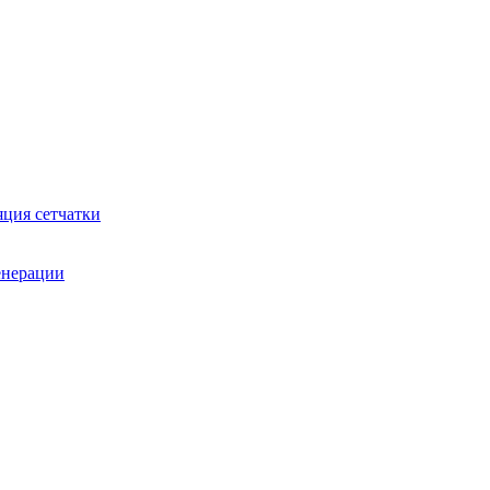
яция сетчатки
генерации