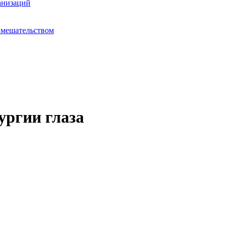
анизаций
вмешательством
ургии глаза