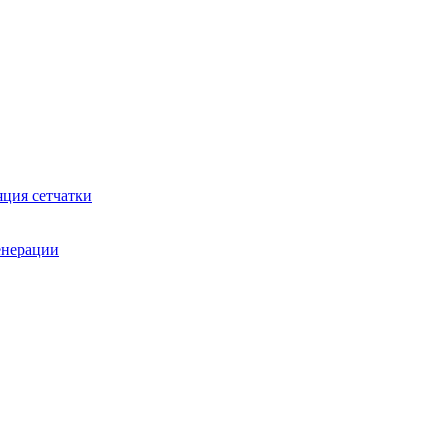
яция сетчатки
генерации