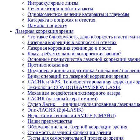
Интраокулярные линзы
Лечение вторичной катаракты
Одномоментное лечение катаракты и глаукомы
Катаракта в вопросах и ответах
Памятка пациенту
Лазерная коррекция зрения
Что такое близорукость, дальнозоркость и астигмат
Лазерная коррекция в вопросах и ответах
Лазерная коррекция зрения: до и после
Кому требуется лазерная коррекция зрения?
Основные преимущества лазерной коррекции зрени
Противопоказания
Предоперационная подготовка / операция / послео
Виды операций по лазерной коррекции зрения
ЛАСИК и ФРК. Топоориентированная коррекция
Технология CONTOURA™VISION LASIK
Механизм воздействия эксимерного лазера
ЛАСИК (лазерный кератомилез)
Супер Ласик — индивидуализированная лазерная к
Эпи-ЛАСИК (Epi-LASIK)
Недостатки тенологии SMILE (СМАЙЛ)
Наши преимущества
Оборудование для лазерной коррекции зрения
Стоимость лазерной коррекции зрения
Тесты для самостоятельной проверки зрения