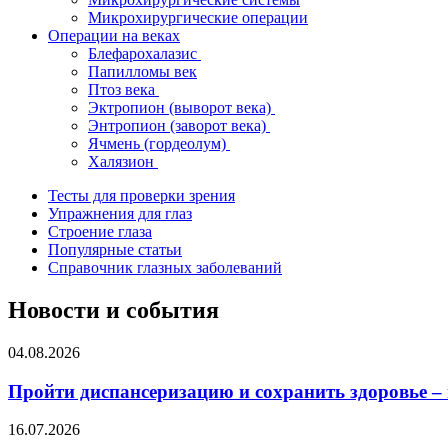
Микрохирургические операции
Операции на веках
Блефарохалазис
Папилломы век
Птоз века
Эктропион (выворот века)
Энтропион (заворот века)
Ячмень (гордеолум)
Халязион
Тесты для проверки зрения
Упражнения для глаз
Строение глаза
Популярные статьи
Справочник глазных заболеваний
Новости и события
04.08.2026
Пройти диспансеризацию и сохранить здоровье –
16.07.2026