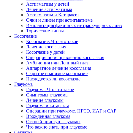
Астигматизм у детей
Лечение астигматизма
Астигматизм и Катаракта
Очки и линзы при астигматизме
Имплантация факичных интраокулярных линз
Торические линзы
Косоглазие
Косоглазие. Что это такое
Лечение косоглазия
Косоглазие у детей
Операция по исправлению косоглазия
Амблиопия или Ленивый глаз
Аппаратное лечение косоглазия
Скрытое и мнимое косоглазие
Наследуется ли косоглазие
Глаукома
Глаукома. Что это такое
Симптомы глаукомы
Лечение глаукомы
Глаукома и катаракта
Операции при глаукоме. НГСЭ, ИАГ и САР
Врожденная глаукома
Острый приступ глаукомы
Что важно знать при глаукоме
Сетчатка