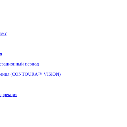
изм?
я
перационный период
 зрения (CONTOURA™ VISION)
оррекция