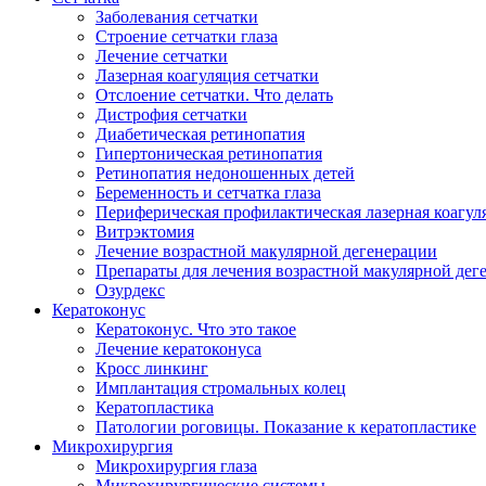
Заболевания сетчатки
Строение сетчатки глаза
Лечение сетчатки
Лазерная коагуляция сетчатки
Отслоение сетчатки. Что делать
Дистрофия сетчатки
Диабетическая ретинопатия
Гипертоническая ретинопатия
Ретинопатия недоношенных детей
Беременность и сетчатка глаза
Периферическая профилактическая лазерная коагул
Витрэктомия
Лечение возрастной макулярной дегенерации
Препараты для лечения возрастной макулярной де
Озурдекс
Кератоконус
Кератоконус. Что это такое
Лечение кератоконуса
Кросс линкинг
Имплантация стромальных колец
Кератопластика
Патологии роговицы. Показание к кератопластике
Микрохирургия
Микрохирургия глаза
Микрохирургические системы