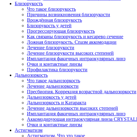
Близорукость
Что такое близорукость
Причины возникновения близорукости
Врождённая близорукость
Близорукость у детей
Прогрессирующая близорукость
Как связаны близорукость и кесарево сечение
Ложная близорукость. Спазм аккомодации
Лечение близорукости
Лечение близорукости высоких степеней
Имплантация факичных интраокулярных линз
Очки и контактные линзы
Профилактика близорукости
Дальнозоркость
Что такое дальнозоркость
Лечение дальнозоркости
Пресбиопия. Коррекция возрастной дальнозоркости
Дальнозоркость у детей
Дальнозоркость и Катаракта
Лечение дальнозоркости высоких степеней
Имплантация факичных интраокулярных линз
Аккомодирующая интраокулярная линза CRYSTA
Очки и контактные линзы
Астигматизм
Астигматизм. Что это такое