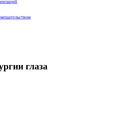
анизаций
вмешательством
ургии глаза