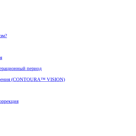
изм?
я
перационный период
 зрения (CONTOURA™ VISION)
оррекция