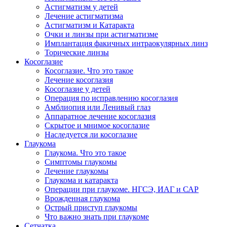
Астигматизм у детей
Лечение астигматизма
Астигматизм и Катаракта
Очки и линзы при астигматизме
Имплантация факичных интраокулярных линз
Торические линзы
Косоглазие
Косоглазие. Что это такое
Лечение косоглазия
Косоглазие у детей
Операция по исправлению косоглазия
Амблиопия или Ленивый глаз
Аппаратное лечение косоглазия
Скрытое и мнимое косоглазие
Наследуется ли косоглазие
Глаукома
Глаукома. Что это такое
Симптомы глаукомы
Лечение глаукомы
Глаукома и катаракта
Операции при глаукоме. НГСЭ, ИАГ и САР
Врожденная глаукома
Острый приступ глаукомы
Что важно знать при глаукоме
Сетчатка