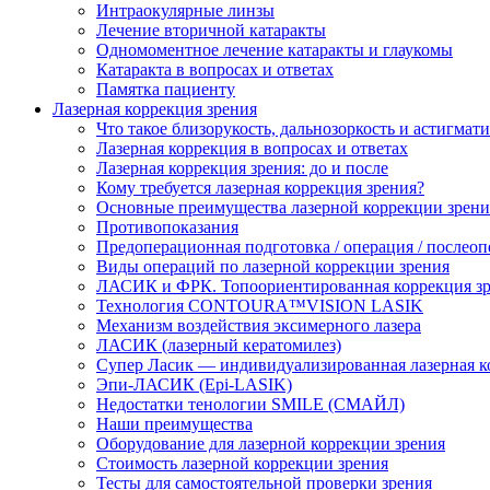
Интраокулярные линзы
Лечение вторичной катаракты
Одномоментное лечение катаракты и глаукомы
Катаракта в вопросах и ответах
Памятка пациенту
Лазерная коррекция зрения
Что такое близорукость, дальнозоркость и астигмат
Лазерная коррекция в вопросах и ответах
Лазерная коррекция зрения: до и после
Кому требуется лазерная коррекция зрения?
Основные преимущества лазерной коррекции зрени
Противопоказания
Предоперационная подготовка / операция / послео
Виды операций по лазерной коррекции зрения
ЛАСИК и ФРК. Топоориентированная коррекция
Технология CONTOURA™VISION LASIK
Механизм воздействия эксимерного лазера
ЛАСИК (лазерный кератомилез)
Супер Ласик — индивидуализированная лазерная к
Эпи-ЛАСИК (Epi-LASIK)
Недостатки тенологии SMILE (СМАЙЛ)
Наши преимущества
Оборудование для лазерной коррекции зрения
Стоимость лазерной коррекции зрения
Тесты для самостоятельной проверки зрения