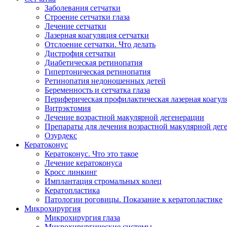
Заболевания сетчатки
Строение сетчатки глаза
Лечение сетчатки
Лазерная коагуляция сетчатки
Отслоение сетчатки. Что делать
Дистрофия сетчатки
Диабетическая ретинопатия
Гипертоническая ретинопатия
Ретинопатия недоношенных детей
Беременность и сетчатка глаза
Периферическая профилактическая лазерная коагул
Витрэктомия
Лечение возрастной макулярной дегенерации
Препараты для лечения возрастной макулярной де
Озурдекс
Кератоконус
Кератоконус. Что это такое
Лечение кератоконуса
Кросс линкинг
Имплантация стромальных колец
Кератопластика
Патологии роговицы. Показание к кератопластике
Микрохирургия
Микрохирургия глаза
Микрохирургические системы