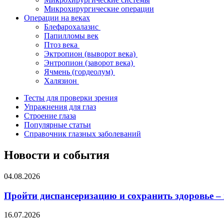
Микрохирургические операции
Операции на веках
Блефарохалазис
Папилломы век
Птоз века
Эктропион (выворот века)
Энтропион (заворот века)
Ячмень (гордеолум)
Халязион
Тесты для проверки зрения
Упражнения для глаз
Строение глаза
Популярные статьи
Справочник глазных заболеваний
Новости и события
04.08.2026
Пройти диспансеризацию и сохранить здоровье –
16.07.2026