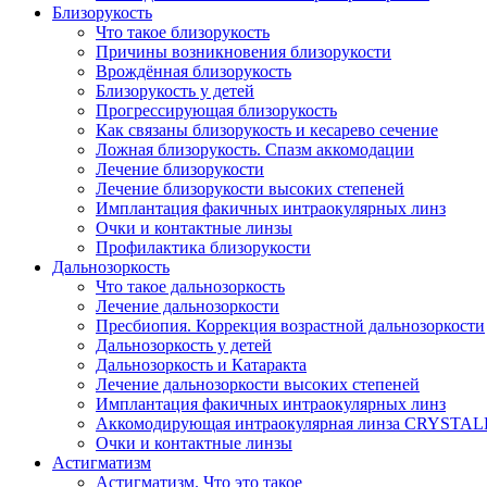
Близорукость
Что такое близорукость
Причины возникновения близорукости
Врождённая близорукость
Близорукость у детей
Прогрессирующая близорукость
Как связаны близорукость и кесарево сечение
Ложная близорукость. Спазм аккомодации
Лечение близорукости
Лечение близорукости высоких степеней
Имплантация факичных интраокулярных линз
Очки и контактные линзы
Профилактика близорукости
Дальнозоркость
Что такое дальнозоркость
Лечение дальнозоркости
Пресбиопия. Коррекция возрастной дальнозоркости
Дальнозоркость у детей
Дальнозоркость и Катаракта
Лечение дальнозоркости высоких степеней
Имплантация факичных интраокулярных линз
Аккомодирующая интраокулярная линза CRYSTA
Очки и контактные линзы
Астигматизм
Астигматизм. Что это такое