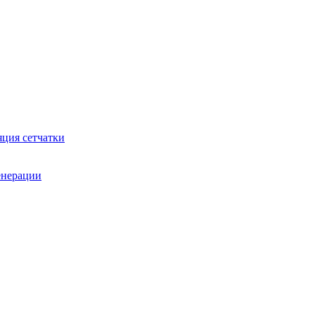
яция сетчатки
генерации