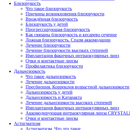
Близорукость
Что такое близорукость
Причины возникновения близорукости
Врождённая близорукость
Близорукость у детей
Прогрессирующая близорукость
Как связаны близорукость и кесарево сечение
Ложная близорукость. Спазм аккомодации
Лечение близорукости
Лечение близорукости высоких степеней
Имплантация факичных интраокулярных линз
Очки и контактные линзы
Профилактика близорукости
Дальнозоркость
Что такое дальнозоркость
Лечение дальнозоркости
Пресбиопия. Коррекция возрастной дальнозоркости
Дальнозоркость у детей
Дальнозоркость и Катаракта
Лечение дальнозоркости высоких степеней
Имплантация факичных интраокулярных линз
Аккомодирующая интраокулярная линза CRYSTA
Очки и контактные линзы
Астигматизм
Астигматизм. Что это такое