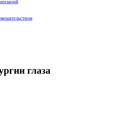
анизаций
вмешательством
ургии глаза