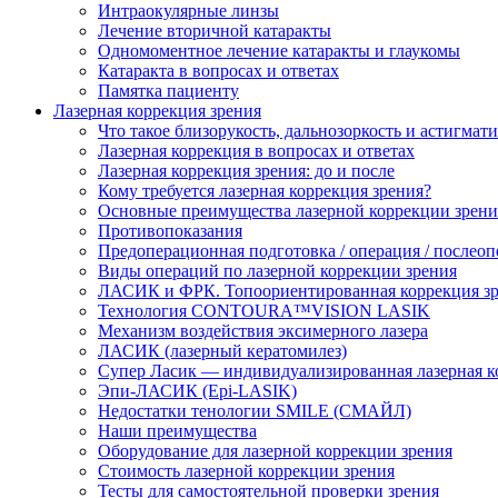
Интраокулярные линзы
Лечение вторичной катаракты
Одномоментное лечение катаракты и глаукомы
Катаракта в вопросах и ответах
Памятка пациенту
Лазерная коррекция зрения
Что такое близорукость, дальнозоркость и астигмат
Лазерная коррекция в вопросах и ответах
Лазерная коррекция зрения: до и после
Кому требуется лазерная коррекция зрения?
Основные преимущества лазерной коррекции зрени
Противопоказания
Предоперационная подготовка / операция / послео
Виды операций по лазерной коррекции зрения
ЛАСИК и ФРК. Топоориентированная коррекция
Технология CONTOURA™VISION LASIK
Механизм воздействия эксимерного лазера
ЛАСИК (лазерный кератомилез)
Супер Ласик — индивидуализированная лазерная к
Эпи-ЛАСИК (Epi-LASIK)
Недостатки тенологии SMILE (СМАЙЛ)
Наши преимущества
Оборудование для лазерной коррекции зрения
Стоимость лазерной коррекции зрения
Тесты для самостоятельной проверки зрения