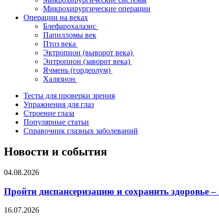
Микрохирургические операции
Операции на веках
Блефарохалазис
Папилломы век
Птоз века
Эктропион (выворот века)
Энтропион (заворот века)
Ячмень (гордеолум)
Халязион
Тесты для проверки зрения
Упражнения для глаз
Строение глаза
Популярные статьи
Справочник глазных заболеваний
Новости и события
04.08.2026
Пройти диспансеризацию и сохранить здоровье –
16.07.2026