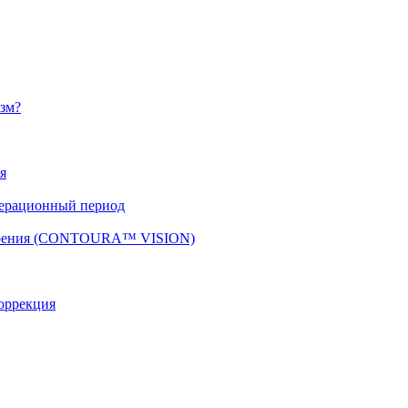
изм?
я
перационный период
 зрения (CONTOURA™ VISION)
оррекция