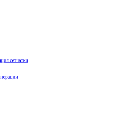
яция сетчатки
генерации