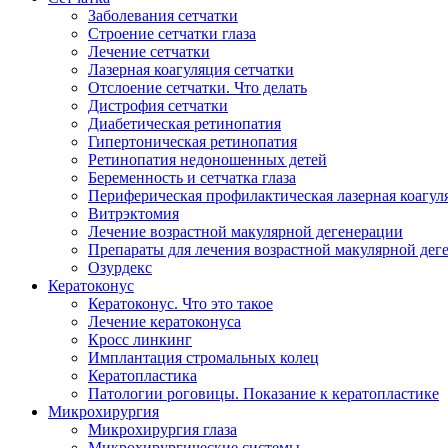
Заболевания сетчатки
Строение сетчатки глаза
Лечение сетчатки
Лазерная коагуляция сетчатки
Отслоение сетчатки. Что делать
Дистрофия сетчатки
Диабетическая ретинопатия
Гипертоническая ретинопатия
Ретинопатия недоношенных детей
Беременность и сетчатка глаза
Периферическая профилактическая лазерная коагул
Витрэктомия
Лечение возрастной макулярной дегенерации
Препараты для лечения возрастной макулярной де
Озурдекс
Кератоконус
Кератоконус. Что это такое
Лечение кератоконуса
Кросс линкинг
Имплантация стромальных колец
Кератопластика
Патологии роговицы. Показание к кератопластике
Микрохирургия
Микрохирургия глаза
Микрохирургические системы