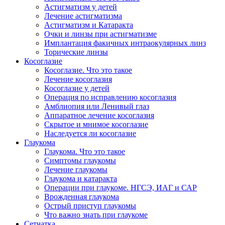
Астигматизм у детей
Лечение астигматизма
Астигматизм и Катаракта
Очки и линзы при астигматизме
Имплантация факичных интраокулярных линз
Торические линзы
Косоглазие
Косоглазие. Что это такое
Лечение косоглазия
Косоглазие у детей
Операция по исправлению косоглазия
Амблиопия или Ленивый глаз
Аппаратное лечение косоглазия
Скрытое и мнимое косоглазие
Наследуется ли косоглазие
Глаукома
Глаукома. Что это такое
Симптомы глаукомы
Лечение глаукомы
Глаукома и катаракта
Операции при глаукоме. НГСЭ, ИАГ и САР
Врожденная глаукома
Острый приступ глаукомы
Что важно знать при глаукоме
Сетчатка