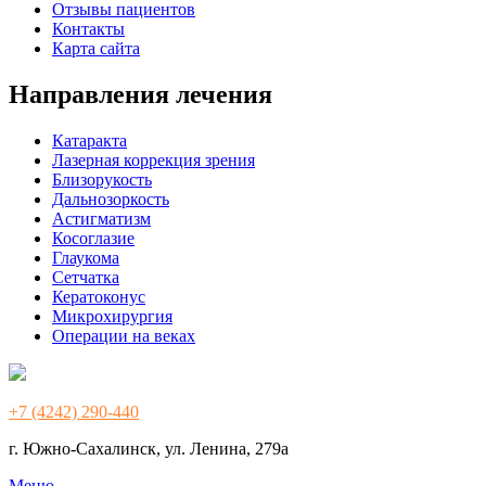
Отзывы пациентов
Контакты
Карта сайта
Направления лечения
Катаракта
Лазерная коррекция зрения
Близорукость
Дальнозоркость
Астигматизм
Косоглазие
Глаукома
Сетчатка
Кератоконус
Микрохирургия
Операции на веках
+7 (4242) 290-440
г. Южно-Сахалинск, ул. Ленина, 279а
Меню