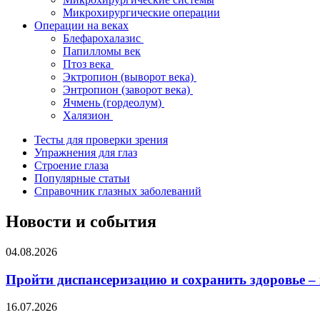
Микрохирургические операции
Операции на веках
Блефарохалазис
Папилломы век
Птоз века
Эктропион (выворот века)
Энтропион (заворот века)
Ячмень (гордеолум)
Халязион
Тесты для проверки зрения
Упражнения для глаз
Строение глаза
Популярные статьи
Справочник глазных заболеваний
Новости и события
04.08.2026
Пройти диспансеризацию и сохранить здоровье –
16.07.2026