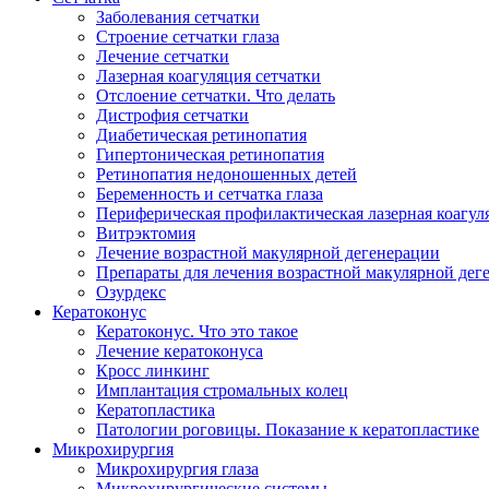
Заболевания сетчатки
Строение сетчатки глаза
Лечение сетчатки
Лазерная коагуляция сетчатки
Отслоение сетчатки. Что делать
Дистрофия сетчатки
Диабетическая ретинопатия
Гипертоническая ретинопатия
Ретинопатия недоношенных детей
Беременность и сетчатка глаза
Периферическая профилактическая лазерная коагул
Витрэктомия
Лечение возрастной макулярной дегенерации
Препараты для лечения возрастной макулярной де
Озурдекс
Кератоконус
Кератоконус. Что это такое
Лечение кератоконуса
Кросс линкинг
Имплантация стромальных колец
Кератопластика
Патологии роговицы. Показание к кератопластике
Микрохирургия
Микрохирургия глаза
Микрохирургические системы