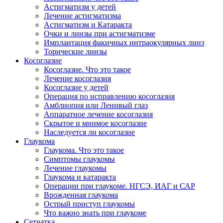
Астигматизм у детей
Лечение астигматизма
Астигматизм и Катаракта
Очки и линзы при астигматизме
Имплантация факичных интраокулярных линз
Торические линзы
Косоглазие
Косоглазие. Что это такое
Лечение косоглазия
Косоглазие у детей
Операция по исправлению косоглазия
Амблиопия или Ленивый глаз
Аппаратное лечение косоглазия
Скрытое и мнимое косоглазие
Наследуется ли косоглазие
Глаукома
Глаукома. Что это такое
Симптомы глаукомы
Лечение глаукомы
Глаукома и катаракта
Операции при глаукоме. НГСЭ, ИАГ и САР
Врожденная глаукома
Острый приступ глаукомы
Что важно знать при глаукоме
Сетчатка