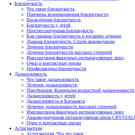
Близорукость
Что такое близорукость
Причины возникновения близорукости
Врождённая близорукость
Близорукость у детей
Прогрессирующая близорукость
Как связаны близорукость и кесарево сечение
Ложная близорукость. Спазм аккомодации
Лечение близорукости
Лечение близорукости высоких степеней
Имплантация факичных интраокулярных линз
Очки и контактные линзы
Профилактика близорукости
Дальнозоркость
Что такое дальнозоркость
Лечение дальнозоркости
Пресбиопия. Коррекция возрастной дальнозоркости
Дальнозоркость у детей
Дальнозоркость и Катаракта
Лечение дальнозоркости высоких степеней
Имплантация факичных интраокулярных линз
Аккомодирующая интраокулярная линза CRYSTA
Очки и контактные линзы
Астигматизм
Астигматизм. Что это такое