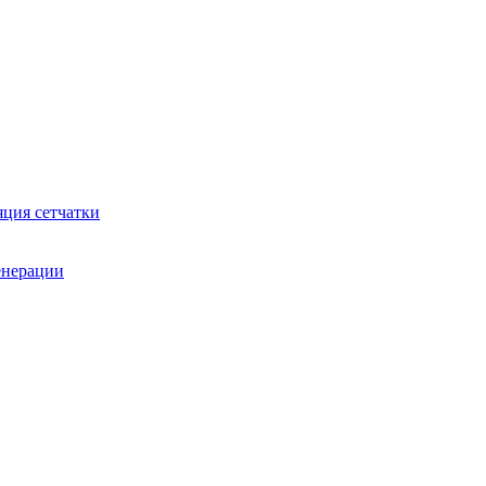
яция сетчатки
генерации