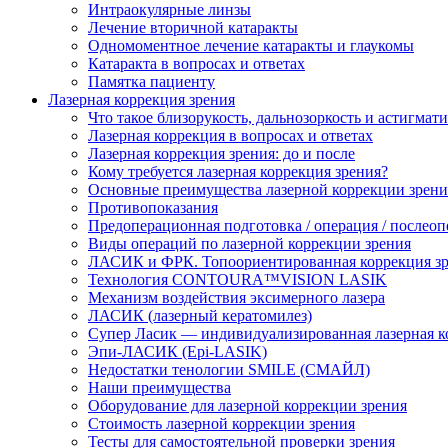
Интраокулярные линзы
Лечение вторичной катаракты
Одномоментное лечение катаракты и глаукомы
Катаракта в вопросах и ответах
Памятка пациенту
Лазерная коррекция зрения
Что такое близорукость, дальнозоркость и астигмат
Лазерная коррекция в вопросах и ответах
Лазерная коррекция зрения: до и после
Кому требуется лазерная коррекция зрения?
Основные преимущества лазерной коррекции зрени
Противопоказания
Предоперационная подготовка / операция / послео
Виды операций по лазерной коррекции зрения
ЛАСИК и ФРК. Топоориентированная коррекция
Технология CONTOURA™VISION LASIK
Механизм воздействия эксимерного лазера
ЛАСИК (лазерный кератомилез)
Супер Ласик — индивидуализированная лазерная к
Эпи-ЛАСИК (Epi-LASIK)
Недостатки тенологии SMILE (СМАЙЛ)
Наши преимущества
Оборудование для лазерной коррекции зрения
Стоимость лазерной коррекции зрения
Тесты для самостоятельной проверки зрения