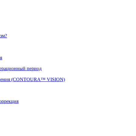
изм?
я
перационный период
 зрения (CONTOURA™ VISION)
оррекция