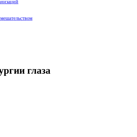
анизаций
вмешательством
ургии глаза