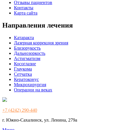
Отзывы пациентов
Контакты
Карта сайта
Направления лечения
Катаракта
Лазерная коррекция зрения
Близорукость
Дальнозоркость
Астигматизм
Косоглазие
Глаукома
Сетчатка
Кератоконус
Микрохирургия
Операции на веках
+7 (4242) 290-440
г. Южно-Сахалинск, ул. Ленина, 279а
Меню