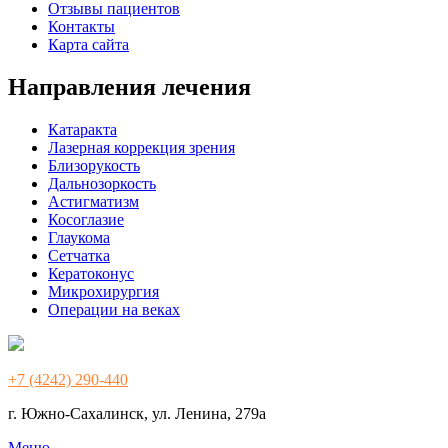
Отзывы пациентов
Контакты
Карта сайта
Направления лечения
Катаракта
Лазерная коррекция зрения
Близорукость
Дальнозоркость
Астигматизм
Косоглазие
Глаукома
Сетчатка
Кератоконус
Микрохирургия
Операции на веках
+7 (4242) 290-440
г. Южно-Сахалинск, ул. Ленина, 279а
Меню