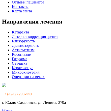
Отзывы пациентов
Контакты
Карта сайта
Направления лечения
Катаракта
Лазерная коррекция зрения
Близорукость
Дальнозоркость
Астигматизм
Косоглазие
Глаукома
Сетчатка
Кератоконус
Микрохирургия
Операции на веках
+7 (4242) 290-440
г. Южно-Сахалинск, ул. Ленина, 279а
Меню