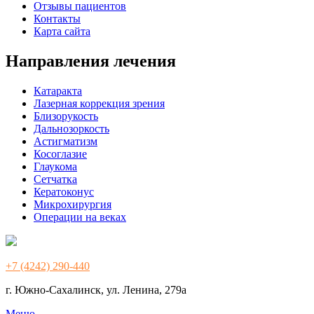
Отзывы пациентов
Контакты
Карта сайта
Направления лечения
Катаракта
Лазерная коррекция зрения
Близорукость
Дальнозоркость
Астигматизм
Косоглазие
Глаукома
Сетчатка
Кератоконус
Микрохирургия
Операции на веках
+7 (4242) 290-440
г. Южно-Сахалинск, ул. Ленина, 279а
Меню