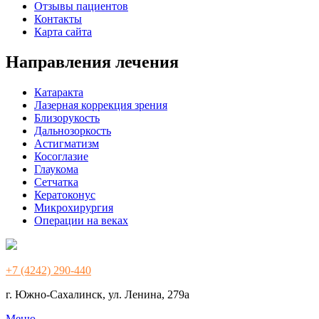
Отзывы пациентов
Контакты
Карта сайта
Направления лечения
Катаракта
Лазерная коррекция зрения
Близорукость
Дальнозоркость
Астигматизм
Косоглазие
Глаукома
Сетчатка
Кератоконус
Микрохирургия
Операции на веках
+7 (4242) 290-440
г. Южно-Сахалинск, ул. Ленина, 279а
Меню