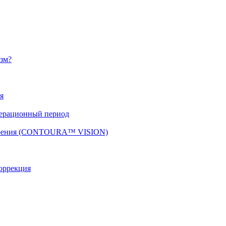
изм?
я
перационный период
 зрения (CONTOURA™ VISION)
оррекция