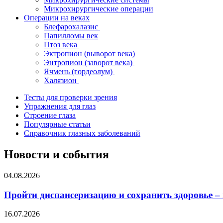
Микрохирургические операции
Операции на веках
Блефарохалазис
Папилломы век
Птоз века
Эктропион (выворот века)
Энтропион (заворот века)
Ячмень (гордеолум)
Халязион
Тесты для проверки зрения
Упражнения для глаз
Строение глаза
Популярные статьи
Справочник глазных заболеваний
Новости и события
04.08.2026
Пройти диспансеризацию и сохранить здоровье –
16.07.2026