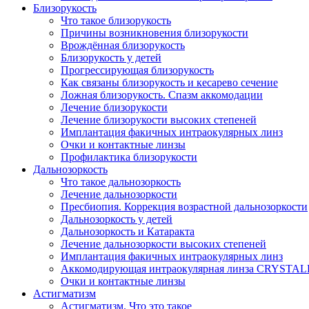
Близорукость
Что такое близорукость
Причины возникновения близорукости
Врождённая близорукость
Близорукость у детей
Прогрессирующая близорукость
Как связаны близорукость и кесарево сечение
Ложная близорукость. Спазм аккомодации
Лечение близорукости
Лечение близорукости высоких степеней
Имплантация факичных интраокулярных линз
Очки и контактные линзы
Профилактика близорукости
Дальнозоркость
Что такое дальнозоркость
Лечение дальнозоркости
Пресбиопия. Коррекция возрастной дальнозоркости
Дальнозоркость у детей
Дальнозоркость и Катаракта
Лечение дальнозоркости высоких степеней
Имплантация факичных интраокулярных линз
Аккомодирующая интраокулярная линза CRYSTA
Очки и контактные линзы
Астигматизм
Астигматизм. Что это такое