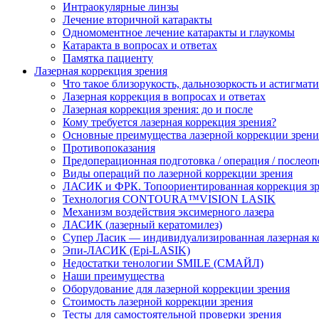
Интраокулярные линзы
Лечение вторичной катаракты
Одномоментное лечение катаракты и глаукомы
Катаракта в вопросах и ответах
Памятка пациенту
Лазерная коррекция зрения
Что такое близорукость, дальнозоркость и астигмат
Лазерная коррекция в вопросах и ответах
Лазерная коррекция зрения: до и после
Кому требуется лазерная коррекция зрения?
Основные преимущества лазерной коррекции зрени
Противопоказания
Предоперационная подготовка / операция / послео
Виды операций по лазерной коррекции зрения
ЛАСИК и ФРК. Топоориентированная коррекция
Технология CONTOURA™VISION LASIK
Механизм воздействия эксимерного лазера
ЛАСИК (лазерный кератомилез)
Супер Ласик — индивидуализированная лазерная к
Эпи-ЛАСИК (Epi-LASIK)
Недостатки тенологии SMILE (СМАЙЛ)
Наши преимущества
Оборудование для лазерной коррекции зрения
Стоимость лазерной коррекции зрения
Тесты для самостоятельной проверки зрения