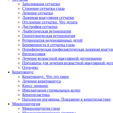
Заболевания сетчатки
Строение сетчатки глаза
Лечение сетчатки
Лазерная коагуляция сетчатки
Отслоение сетчатки. Что делать
Дистрофия сетчатки
Диабетическая ретинопатия
Гипертоническая ретинопатия
Ретинопатия недоношенных детей
Беременность и сетчатка глаза
Периферическая профилактическая лазерная коагул
Витрэктомия
Лечение возрастной макулярной дегенерации
Препараты для лечения возрастной макулярной де
Озурдекс
Кератоконус
Кератоконус. Что это такое
Лечение кератоконуса
Кросс линкинг
Имплантация стромальных колец
Кератопластика
Патологии роговицы. Показание к кератопластике
Микрохирургия
Микрохирургия глаза
Микрохирургические системы