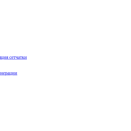
яция сетчатки
генерации