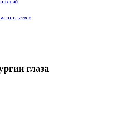
анизаций
вмешательством
ургии глаза