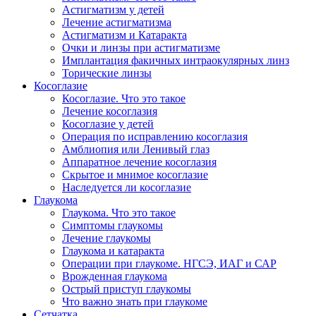
Астигматизм у детей
Лечение астигматизма
Астигматизм и Катаракта
Очки и линзы при астигматизме
Имплантация факичных интраокулярных линз
Торические линзы
Косоглазие
Косоглазие. Что это такое
Лечение косоглазия
Косоглазие у детей
Операция по исправлению косоглазия
Амблиопия или Ленивый глаз
Аппаратное лечение косоглазия
Скрытое и мнимое косоглазие
Наследуется ли косоглазие
Глаукома
Глаукома. Что это такое
Симптомы глаукомы
Лечение глаукомы
Глаукома и катаракта
Операции при глаукоме. НГСЭ, ИАГ и САР
Врожденная глаукома
Острый приступ глаукомы
Что важно знать при глаукоме
Сетчатка