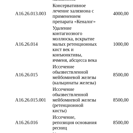
Консервативное
лечение халязиона с
А16.26.013.003
4000,00
применением
препарата «Кеналог»
Удаление
контагиозного
моллюска, вскрытие
А16.26.014
малых ретенционных
1000,00
кист век и
конъюнктивы,
ячменя, абсцесса века
Иссечение
обызвествленной
А16.26.015
8500,00
мейбомиевой железы
(кальцинаты железы)
Иссечение
обызвествленной
А16.26.015.001
мейбомиевой железы
8500,00
(ретенционной
кисты)
Иссечение,
А16.26.016
репозиция основания
8500,00
ресниц