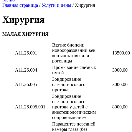
Главная страница
/
Услуги и цены
/
Хирургия
Хирургия
МАЛАЯ ХИРУРГИЯ
Взятие биопсии
новообразований век,
А11.26.001
13500,00
конъюнктивы или
роговицы
Промывание слезных
А11.26.004
3000,00
путей
Зондирование
А11.26.005
слезно-носового
3000,00
протока
Зондирование
слезно-носового
А11.26.005.001
протока у детей с
8000,00
анестезиологическим
сопровождением
Парацентез передней
камеры глаза (без