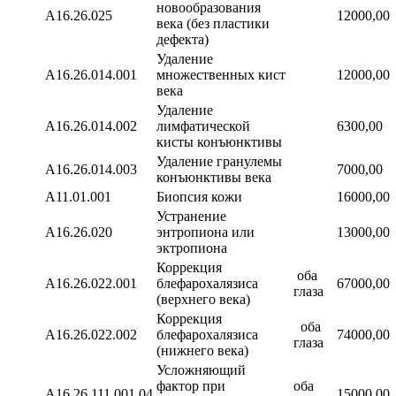
новообразования
А16.26.025
12000,00
века (без пластики
дефекта)
Удаление
А16.26.014.001
множественных кист
12000,00
века
Удаление
А16.26.014.002
лимфатической
6300,00
кисты конъюнктивы
Удаление гранулемы
А16.26.014.003
7000,00
конъюнктивы века
А11.01.001
Биопсия кожи
16000,00
Устранение
А16.26.020
энтропиона или
13000,00
эктропиона
Коррекция
оба
А16.26.022.001
блефарохалязиса
67000,00
глаза
(верхнего века)
Коррекция
оба
А16.26.022.002
блефарохалязиса
74000,00
глаза
(нижнего века)
Усложняющий
фактор при
оба
A16.26.111.001.04
15000,00