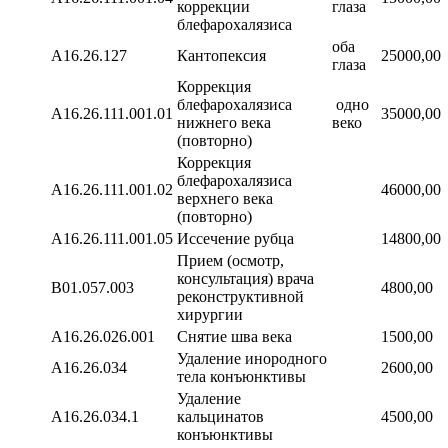
коррекции
глаза
блефарохалязиса
оба
А16.26.127
Кантопексия
25000,00
глаза
Коррекция
блефарохалязиса
одно
A16.26.111.001.01
35000,00
нижнего века
веко
(повторно)
Коррекция
блефарохалязиса
A16.26.111.001.02
46000,00
верхнего века
(повторно)
A16.26.111.001.05
Иссечение рубца
14800,00
Прием (осмотр,
консультация) врача
В01.057.003
4800,00
реконструктивной
хирургии
А16.26.026.001
Снятие шва века
1500,00
Удаление инородного
А16.26.034
2600,00
тела конъюнктивы
Удаление
А16.26.034.1
кальцинатов
4500,00
конъюнктивы