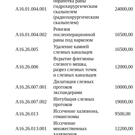
обработка раны
гидрохирургическим
А16.01.004.001
24000,00
скальпелем
(радиохирургическим
скальпелем)
Ревизия
А16.01.004.002
послеоперационной
16500,00
раны под наркозом
Удаление камней
А16.26.005
16500,00
слезных канальцев
Всрытие флегмоны
слезного мешка,
А16.26.006
12000,00
разрез слезных точек
и слезных канальцев
Дилатация слезных
А16.26.007.001
протоков
10000,00
экспандерами
Интубация слезных
А16.26.007.002
19000,00
протоков
Иссечение халязиона,
А16.26.013
9500,00
гемангиомы
Иссечение
А16.26.013.001
множественных
12200,00
халязионов