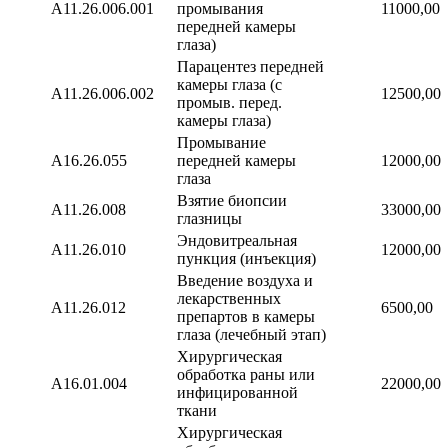
А11.26.006.001
промывания
11000,00
передней камеры
глаза)
Парацентез передней
камеры глаза (с
А11.26.006.002
12500,00
промыв. перед.
камеры глаза)
Промывание
А16.26.055
передней камеры
12000,00
глаза
Взятие биопсии
А11.26.008
33000,00
глазницы
Эндовитреальная
А11.26.010
12000,00
пункция (инъекция)
Введение воздуха и
лекарственных
А11.26.012
6500,00
препартов в камеры
глаза (лечебный этап)
Хирургическая
обработка раны или
А16.01.004
22000,00
инфицированной
ткани
Хирургическая