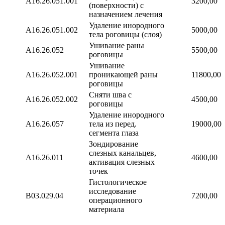
А16.26.051.001
3200,00
(поверхности) с
назначением лечения
Удаление инородного
А16.26.051.002
5000,00
тела роговицы (слоя)
Ушивание раны
А16.26.052
5500,00
роговицы
Ушивание
А16.26.052.001
проникающей раны
11800,00
роговицы
Сняти шва с
А16.26.052.002
4500,00
роговицы
Удаление инородного
А16.26.057
тела из перед.
19000,00
сегмента глаза
Зондирование
слезных канальцев,
А16.26.011
4600,00
активация слезных
точек
Гистологическое
исследование
В03.029.04
7200,00
операционного
материала