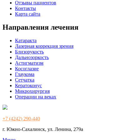
Отзывы пациентов
Контакты
Карта сайта
Направления лечения
Катаракта
Лазерная коррекция зрения
Близорукость
Дальнозоркость
Астигматизм
Косоглазие
Глаукома
Сетчатка
Кератоконус
Микрохирургия
Операции на веках
+7 (4242) 290-440
г. Южно-Сахалинск, ул. Ленина, 279а
Меню