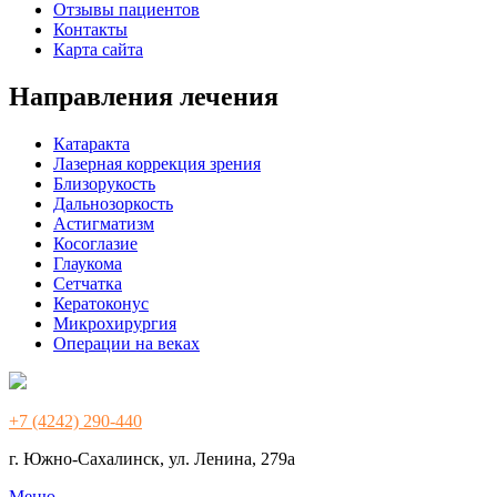
Отзывы пациентов
Контакты
Карта сайта
Направления лечения
Катаракта
Лазерная коррекция зрения
Близорукость
Дальнозоркость
Астигматизм
Косоглазие
Глаукома
Сетчатка
Кератоконус
Микрохирургия
Операции на веках
+7 (4242) 290-440
г. Южно-Сахалинск, ул. Ленина, 279а
Меню