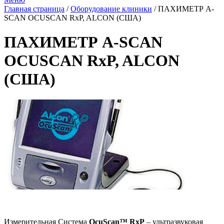
Главная страница
/
Оборудование клиники
/
ПАХИМЕТР А-
SСAN OCUSСAN RхP, ALCON (США)
ПАХИМЕТР А-SСAN
OCUSСAN RхP, ALCON
(США)
Измерительная Система
OcuScan™ RxP
– ультразвуковая