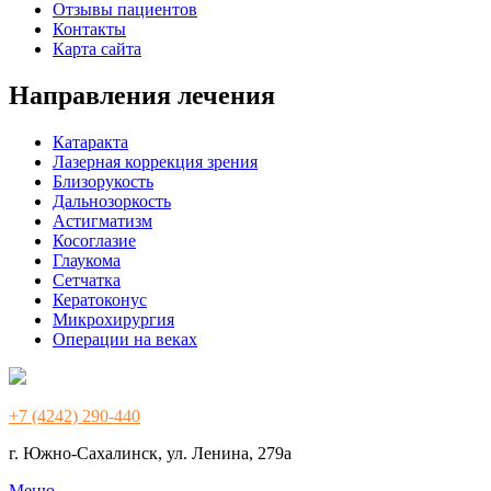
Отзывы пациентов
Контакты
Карта сайта
Направления лечения
Катаракта
Лазерная коррекция зрения
Близорукость
Дальнозоркость
Астигматизм
Косоглазие
Глаукома
Сетчатка
Кератоконус
Микрохирургия
Операции на веках
+7 (4242) 290-440
г. Южно-Сахалинск, ул. Ленина, 279а
Меню