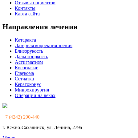
Отзывы пациентов
Контакты
Карта сайта
Направления лечения
Катаракта
Лазерная коррекция зрения
Близорукость
Дальнозоркость
Астигматизм
Косоглазие
Глаукома
Сетчатка
Кератоконус
Микрохирургия
Операции на веках
+7 (4242) 290-440
г. Южно-Сахалинск, ул. Ленина, 279а
Меню