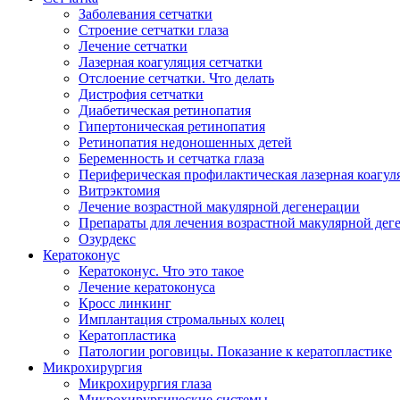
Заболевания сетчатки
Строение сетчатки глаза
Лечение сетчатки
Лазерная коагуляция сетчатки
Отслоение сетчатки. Что делать
Дистрофия сетчатки
Диабетическая ретинопатия
Гипертоническая ретинопатия
Ретинопатия недоношенных детей
Беременность и сетчатка глаза
Периферическая профилактическая лазерная коагул
Витрэктомия
Лечение возрастной макулярной дегенерации
Препараты для лечения возрастной макулярной де
Озурдекс
Кератоконус
Кератоконус. Что это такое
Лечение кератоконуса
Кросс линкинг
Имплантация стромальных колец
Кератопластика
Патологии роговицы. Показание к кератопластике
Микрохирургия
Микрохирургия глаза
Микрохирургические системы