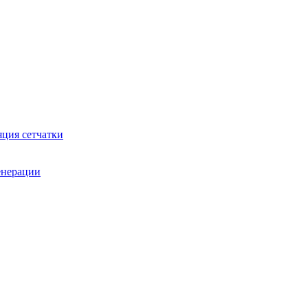
яция сетчатки
генерации