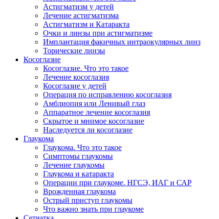
Астигматизм у детей
Лечение астигматизма
Астигматизм и Катаракта
Очки и линзы при астигматизме
Имплантация факичных интраокулярных линз
Торические линзы
Косоглазие
Косоглазие. Что это такое
Лечение косоглазия
Косоглазие у детей
Операция по исправлению косоглазия
Амблиопия или Ленивый глаз
Аппаратное лечение косоглазия
Скрытое и мнимое косоглазие
Наследуется ли косоглазие
Глаукома
Глаукома. Что это такое
Симптомы глаукомы
Лечение глаукомы
Глаукома и катаракта
Операции при глаукоме. НГСЭ, ИАГ и САР
Врожденная глаукома
Острый приступ глаукомы
Что важно знать при глаукоме
Сетчатка