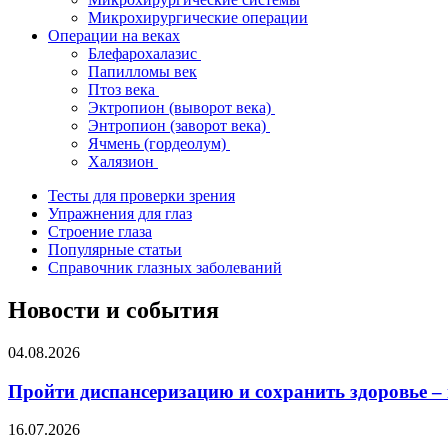
Микрохирургические операции
Операции на веках
Блефарохалазис
Папилломы век
Птоз века
Эктропион (выворот века)
Энтропион (заворот века)
Ячмень (гордеолум)
Халязион
Тесты для проверки зрения
Упражнения для глаз
Строение глаза
Популярные статьи
Справочник глазных заболеваний
Новости и события
04.08.2026
Пройти диспансеризацию и сохранить здоровье –
16.07.2026