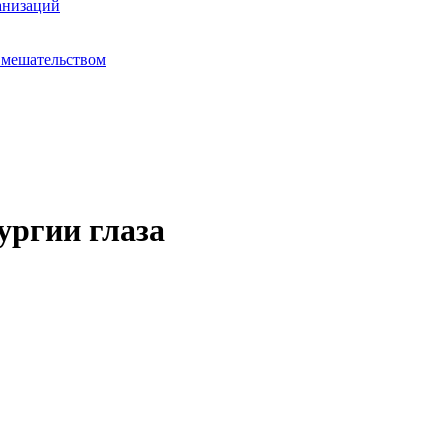
анизаций
вмешательством
ургии глаза