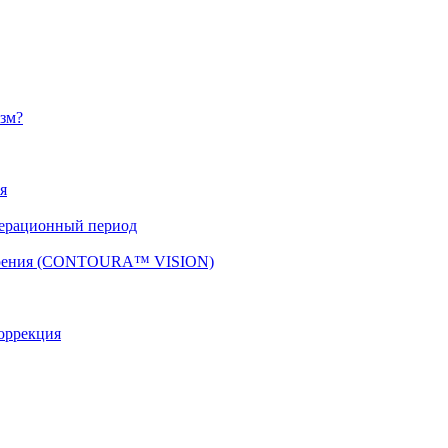
изм?
я
перационный период
 зрения (CONTOURA™ VISION)
оррекция