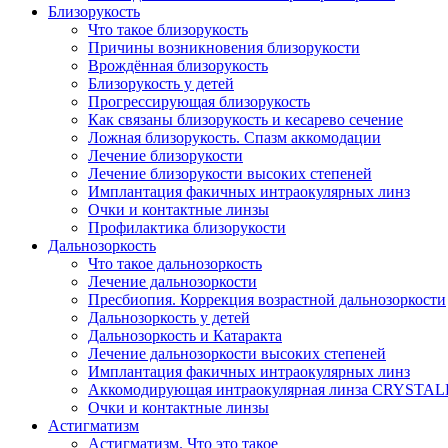
Близорукость
Что такое близорукость
Причины возникновения близорукости
Врождённая близорукость
Близорукость у детей
Прогрессирующая близорукость
Как связаны близорукость и кесарево сечение
Ложная близорукость. Спазм аккомодации
Лечение близорукости
Лечение близорукости высоких степеней
Имплантация факичных интраокулярных линз
Очки и контактные линзы
Профилактика близорукости
Дальнозоркость
Что такое дальнозоркость
Лечение дальнозоркости
Пресбиопия. Коррекция возрастной дальнозоркости
Дальнозоркость у детей
Дальнозоркость и Катаракта
Лечение дальнозоркости высоких степеней
Имплантация факичных интраокулярных линз
Аккомодирующая интраокулярная линза CRYSTA
Очки и контактные линзы
Астигматизм
Астигматизм. Что это такое