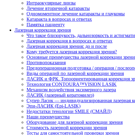
Интраокулярные линзы
Лечение вторичной катаракты
Одномоментное лечение катаракты и глаукомы
Катаракта в вопросах и ответах
Памятка пациенту
Лазерная коррекция зрения
Что такое близорукость, дальнозоркость и астигмат
Лазерная коррекция в вопросах и ответах
Лазерная коррекция зрения: до и после
Кому требуется лазерная коррекция зрения?
Основные преимущества лазерной коррекции зрени
Противопоказания
Предоперационная подготовка / операция / послео
Виды операций по лазерной коррекции зрения
ЛАСИК и ФРК. Топоориентированная коррекция
Технология CONTOURA™VISION LASIK
Механизм воздействия эксимерного лазера
ЛАСИК (лазерный кератомилез)
Супер Ласик — индивидуализированная лазерная к
Эпи-ЛАСИК (Epi-LASIK)
Недостатки тенологии SMILE (СМАЙЛ)
Наши преимущества
Оборудование для лазерной коррекции зрения
Стоимость лазерной коррекции зрения
Тесты для самостоятельной проверки зрения