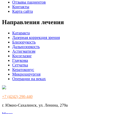
Отзывы пациентов
Контакты
Карта сайта
Направления лечения
Катаракта
Лазерная коррекция зрения
Близорукость
Дальнозоркость
Астигматизм
Косоглазие
Глаукома
Сетчатка
Кератоконус
Микрохирургия
Операции на веках
+7 (4242) 290-440
г. Южно-Сахалинск, ул. Ленина, 279а
Меню