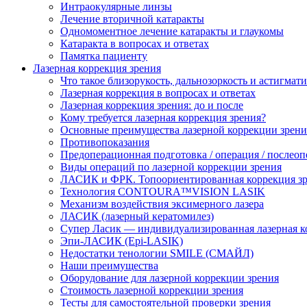
Интраокулярные линзы
Лечение вторичной катаракты
Одномоментное лечение катаракты и глаукомы
Катаракта в вопросах и ответах
Памятка пациенту
Лазерная коррекция зрения
Что такое близорукость, дальнозоркость и астигмат
Лазерная коррекция в вопросах и ответах
Лазерная коррекция зрения: до и после
Кому требуется лазерная коррекция зрения?
Основные преимущества лазерной коррекции зрени
Противопоказания
Предоперационная подготовка / операция / послео
Виды операций по лазерной коррекции зрения
ЛАСИК и ФРК. Топоориентированная коррекция
Технология CONTOURA™VISION LASIK
Механизм воздействия эксимерного лазера
ЛАСИК (лазерный кератомилез)
Супер Ласик — индивидуализированная лазерная к
Эпи-ЛАСИК (Epi-LASIK)
Недостатки тенологии SMILE (СМАЙЛ)
Наши преимущества
Оборудование для лазерной коррекции зрения
Стоимость лазерной коррекции зрения
Тесты для самостоятельной проверки зрения