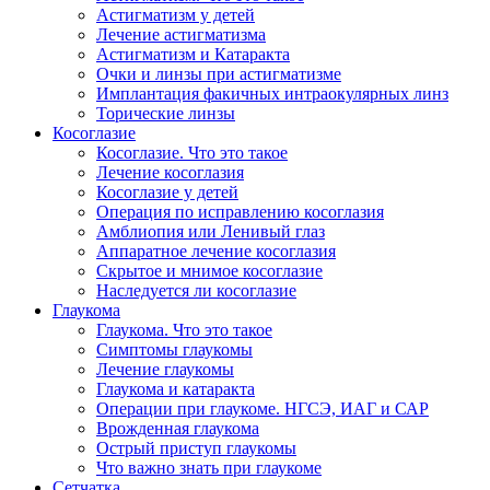
Астигматизм у детей
Лечение астигматизма
Астигматизм и Катаракта
Очки и линзы при астигматизме
Имплантация факичных интраокулярных линз
Торические линзы
Косоглазие
Косоглазие. Что это такое
Лечение косоглазия
Косоглазие у детей
Операция по исправлению косоглазия
Амблиопия или Ленивый глаз
Аппаратное лечение косоглазия
Скрытое и мнимое косоглазие
Наследуется ли косоглазие
Глаукома
Глаукома. Что это такое
Симптомы глаукомы
Лечение глаукомы
Глаукома и катаракта
Операции при глаукоме. НГСЭ, ИАГ и САР
Врожденная глаукома
Острый приступ глаукомы
Что важно знать при глаукоме
Сетчатка