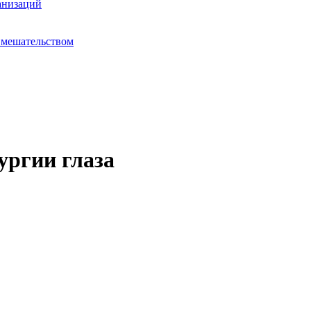
анизаций
вмешательством
ургии глаза