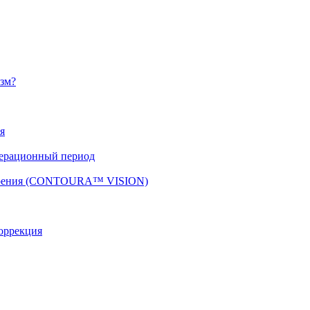
изм?
я
перационный период
 зрения (CONTOURA™ VISION)
оррекция