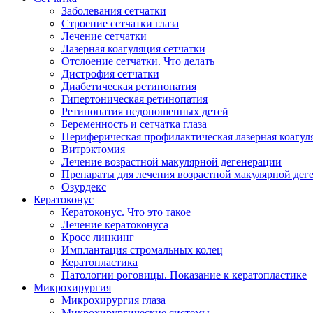
Заболевания сетчатки
Строение сетчатки глаза
Лечение сетчатки
Лазерная коагуляция сетчатки
Отслоение сетчатки. Что делать
Дистрофия сетчатки
Диабетическая ретинопатия
Гипертоническая ретинопатия
Ретинопатия недоношенных детей
Беременность и сетчатка глаза
Периферическая профилактическая лазерная коагул
Витрэктомия
Лечение возрастной макулярной дегенерации
Препараты для лечения возрастной макулярной де
Озурдекс
Кератоконус
Кератоконус. Что это такое
Лечение кератоконуса
Кросс линкинг
Имплантация стромальных колец
Кератопластика
Патологии роговицы. Показание к кератопластике
Микрохирургия
Микрохирургия глаза
Микрохирургические системы