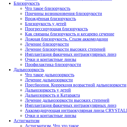
Близорукость
Что такое близорукость
Причины возникновения близорукости
Врождённая близорукость
Близорукость у детей
Прогрессирующая близорукость
Как связаны близорукость и кесарево сечение
Ложная близорукость. Спазм аккомодации
Лечение близорукости
Лечение близорукости высоких степеней
Имплантация факичных интраокулярных линз
Очки и контактные линзы
Профилактика близорукости
Дальнозоркость
Что такое дальнозоркость
Лечение дальнозоркости
Пресбиопия. Коррекция возрастной дальнозоркости
Дальнозоркость у детей
Дальнозоркость и Катаракта
Лечение дальнозоркости высоких степеней
Имплантация факичных интраокулярных линз
Аккомодирующая интраокулярная линза CRYSTA
Очки и контактные линзы
Астигматизм
Астигматизм. Что это такое