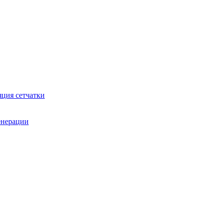
яция сетчатки
генерации