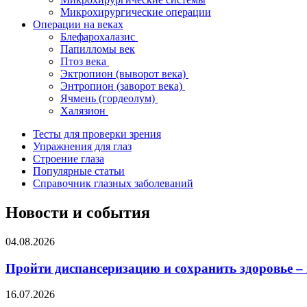
Микрохирургические операции
Операции на веках
Блефарохалазис
Папилломы век
Птоз века
Эктропион (выворот века)
Энтропион (заворот века)
Ячмень (гордеолум)
Халязион
Тесты для проверки зрения
Упражнения для глаз
Строение глаза
Популярные статьи
Справочник глазных заболеваний
Новости и события
04.08.2026
Пройти диспансеризацию и сохранить здоровье –
16.07.2026