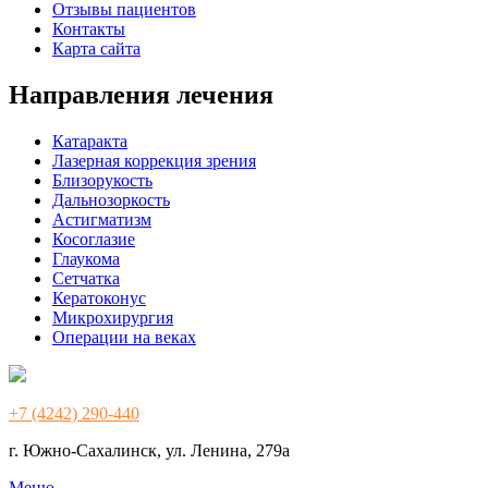
Отзывы пациентов
Контакты
Карта сайта
Направления лечения
Катаракта
Лазерная коррекция зрения
Близорукость
Дальнозоркость
Астигматизм
Косоглазие
Глаукома
Сетчатка
Кератоконус
Микрохирургия
Операции на веках
+7 (4242) 290-440
г. Южно-Сахалинск, ул. Ленина, 279а
Меню