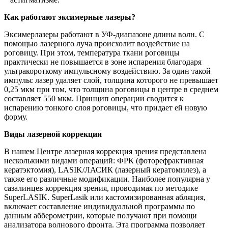
Как работают эксимерные лазеры?
Эксимерлазеры работают в УФ-диапазоне длины волн. С
помощью лазерного луча происхолит воздействие на
роговицу. При этом, температура ткани роговицы
практически не повышается в зоне испарения благодаря
ультракороткому импульсному воздействию. За один такой
импульс лазер удаляет слой, толщина которого не превышает
0,25 мкм при том, что толщина роговицы в центре в среднем
составляет 550 мкм. Принцип операции сводится к
испарению тонкого слоя роговицы, что придает ей новую
форму.
Виды лазерной коррекции
В нашем Центре лазерная коррекция зрения представлена
несколькими видами операций: ФРК (фоторефрактивная
кератэктомия), LASIK/ЛАСИК (лазерный кератомилез), а
также его различные модификации. Наиболее популярна у
сазалинцев коррекция зрения, проводимая по методике
SuperLASIK. SuperLasik или кастомизированная абляция,
включает составление индивидуальной программы по
данным абберометрии, которые получают при помощи
анализатора волнового фронта. Эта программа позволяет