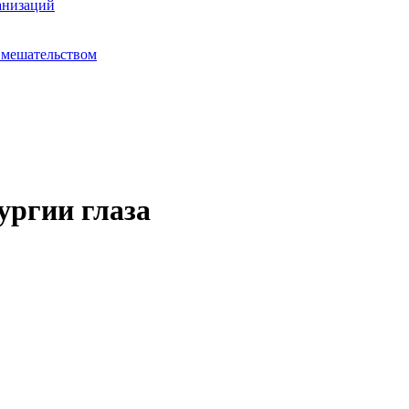
анизаций
вмешательством
ургии глаза