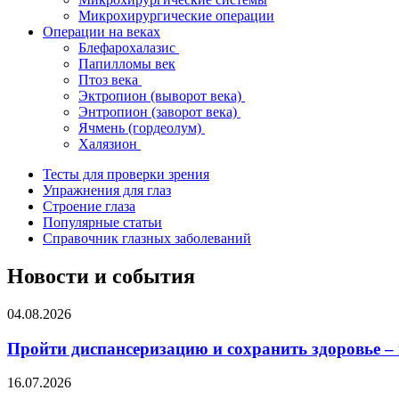
Микрохирургические операции
Операции на веках
Блефарохалазис
Папилломы век
Птоз века
Эктропион (выворот века)
Энтропион (заворот века)
Ячмень (гордеолум)
Халязион
Тесты для проверки зрения
Упражнения для глаз
Строение глаза
Популярные статьи
Справочник глазных заболеваний
Новости и события
04.08.2026
Пройти диспансеризацию и сохранить здоровье –
16.07.2026