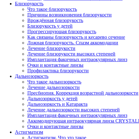
Близорукость
Что такое близорукость
Причины возникновения близорукости
Врождённая близорукость
Близорукость у детей
Прогрессирующая близорукость
Как связаны близорукость и кесарево сечение
Ложная близорукость. Спазм аккомодации
Лечение близорукости
Лечение близорукости высоких степеней
Имплантация факичных интраокулярных линз
Очки и контактные линзы
Профилактика близорукости
Дальнозоркость
Что такое дальнозоркость
Лечение дальнозоркости
Пресбиопия. Коррекция возрастной дальнозоркости
Дальнозоркость у детей
Дальнозоркость и Катаракта
Лечение дальнозоркости высоких степеней
Имплантация факичных интраокулярных линз
Аккомодирующая интраокулярная линза CRYSTA
Очки и контактные линзы
Астигматизм
Астигматизм. Что это такое