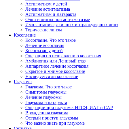
Астигматизм у детей
Лечение астигматизма
Астигматизм и Катаракта
Очки и линзы при астигматизме
Имплантация факичных интраокулярных линз
Торические линзы
Косоглазие
Косоглазие. Что это такое
Лечение косоглазия
Косоглазие у детей
Операция по исправлению косоглазия
Амблиопия или Ленивый глаз
Аппаратное лечение косоглазия
Скрытое и мнимое косоглазие
Наследуется ли косоглазие
Глаукома
Глаукома. Что это такое
Симптомы глаукомы
Лечение глаукомы
Глаукома и катаракта
Операции при глаукоме. НГСЭ, ИАГ и САР
Врожденная глаукома
Острый приступ глаукомы
Что важно знать при глаукоме
Сетчатка