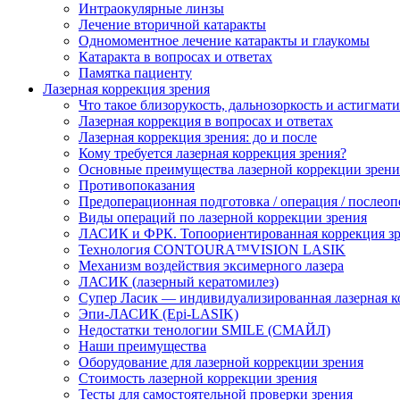
Интраокулярные линзы
Лечение вторичной катаракты
Одномоментное лечение катаракты и глаукомы
Катаракта в вопросах и ответах
Памятка пациенту
Лазерная коррекция зрения
Что такое близорукость, дальнозоркость и астигмат
Лазерная коррекция в вопросах и ответах
Лазерная коррекция зрения: до и после
Кому требуется лазерная коррекция зрения?
Основные преимущества лазерной коррекции зрени
Противопоказания
Предоперационная подготовка / операция / послео
Виды операций по лазерной коррекции зрения
ЛАСИК и ФРК. Топоориентированная коррекция
Технология CONTOURA™VISION LASIK
Механизм воздействия эксимерного лазера
ЛАСИК (лазерный кератомилез)
Супер Ласик — индивидуализированная лазерная к
Эпи-ЛАСИК (Epi-LASIK)
Недостатки тенологии SMILE (СМАЙЛ)
Наши преимущества
Оборудование для лазерной коррекции зрения
Стоимость лазерной коррекции зрения
Тесты для самостоятельной проверки зрения