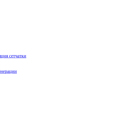
яция сетчатки
генерации