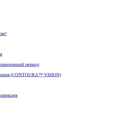
изм?
я
перационный период
 зрения (CONTOURA™ VISION)
оррекция