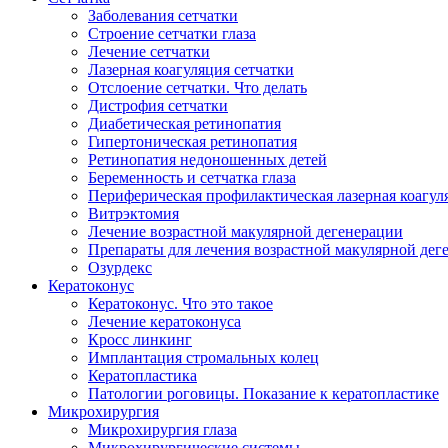
Заболевания сетчатки
Строение сетчатки глаза
Лечение сетчатки
Лазерная коагуляция сетчатки
Отслоение сетчатки. Что делать
Дистрофия сетчатки
Диабетическая ретинопатия
Гипертоническая ретинопатия
Ретинопатия недоношенных детей
Беременность и сетчатка глаза
Периферическая профилактическая лазерная коагул
Витрэктомия
Лечение возрастной макулярной дегенерации
Препараты для лечения возрастной макулярной де
Озурдекс
Кератоконус
Кератоконус. Что это такое
Лечение кератоконуса
Кросс линкинг
Имплантация стромальных колец
Кератопластика
Патологии роговицы. Показание к кератопластике
Микрохирургия
Микрохирургия глаза
Микрохирургические системы