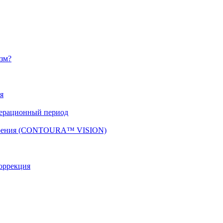
изм?
я
перационный период
 зрения (CONTOURA™ VISION)
оррекция