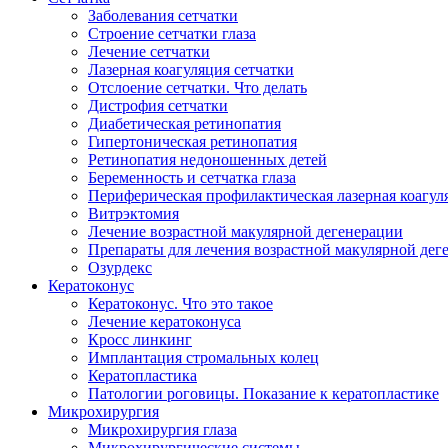
Заболевания сетчатки
Строение сетчатки глаза
Лечение сетчатки
Лазерная коагуляция сетчатки
Отслоение сетчатки. Что делать
Дистрофия сетчатки
Диабетическая ретинопатия
Гипертоническая ретинопатия
Ретинопатия недоношенных детей
Беременность и сетчатка глаза
Периферическая профилактическая лазерная коагул
Витрэктомия
Лечение возрастной макулярной дегенерации
Препараты для лечения возрастной макулярной де
Озурдекс
Кератоконус
Кератоконус. Что это такое
Лечение кератоконуса
Кросс линкинг
Имплантация стромальных колец
Кератопластика
Патологии роговицы. Показание к кератопластике
Микрохирургия
Микрохирургия глаза
Микрохирургические системы