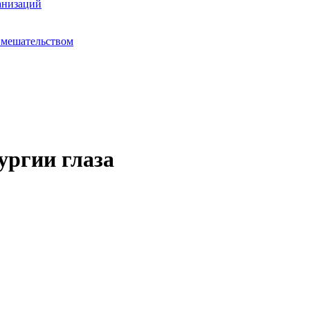
анизаций
вмешательством
ургии глаза