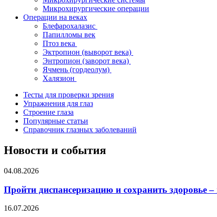
Микрохирургические операции
Операции на веках
Блефарохалазис
Папилломы век
Птоз века
Эктропион (выворот века)
Энтропион (заворот века)
Ячмень (гордеолум)
Халязион
Тесты для проверки зрения
Упражнения для глаз
Строение глаза
Популярные статьи
Справочник глазных заболеваний
Новости и события
04.08.2026
Пройти диспансеризацию и сохранить здоровье –
16.07.2026