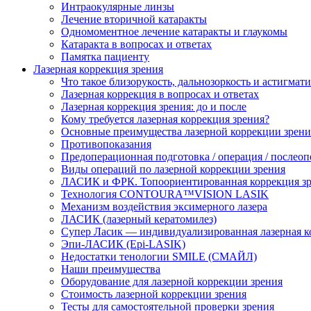
Интраокулярные линзы
Лечение вторичной катаракты
Одномоментное лечение катаракты и глаукомы
Катаракта в вопросах и ответах
Памятка пациенту
Лазерная коррекция зрения
Что такое близорукость, дальнозоркость и астигмат
Лазерная коррекция в вопросах и ответах
Лазерная коррекция зрения: до и после
Кому требуется лазерная коррекция зрения?
Основные преимущества лазерной коррекции зрени
Противопоказания
Предоперационная подготовка / операция / послео
Виды операций по лазерной коррекции зрения
ЛАСИК и ФРК. Топоориентированная коррекция
Технология CONTOURA™VISION LASIK
Механизм воздействия эксимерного лазера
ЛАСИК (лазерный кератомилез)
Супер Ласик — индивидуализированная лазерная к
Эпи-ЛАСИК (Epi-LASIK)
Недостатки тенологии SMILE (СМАЙЛ)
Наши преимущества
Оборудование для лазерной коррекции зрения
Стоимость лазерной коррекции зрения
Тесты для самостоятельной проверки зрения