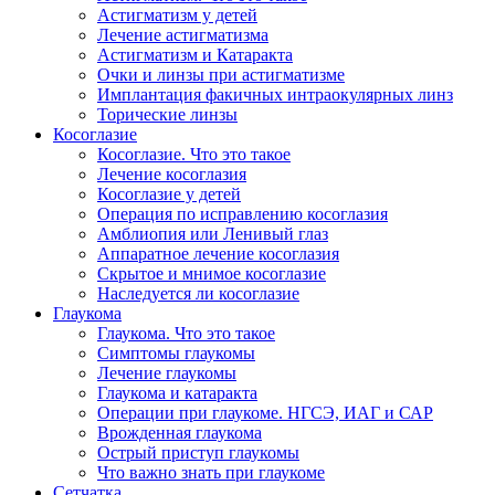
Астигматизм у детей
Лечение астигматизма
Астигматизм и Катаракта
Очки и линзы при астигматизме
Имплантация факичных интраокулярных линз
Торические линзы
Косоглазие
Косоглазие. Что это такое
Лечение косоглазия
Косоглазие у детей
Операция по исправлению косоглазия
Амблиопия или Ленивый глаз
Аппаратное лечение косоглазия
Скрытое и мнимое косоглазие
Наследуется ли косоглазие
Глаукома
Глаукома. Что это такое
Симптомы глаукомы
Лечение глаукомы
Глаукома и катаракта
Операции при глаукоме. НГСЭ, ИАГ и САР
Врожденная глаукома
Острый приступ глаукомы
Что важно знать при глаукоме
Сетчатка