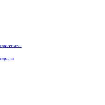
яция сетчатки
генерации