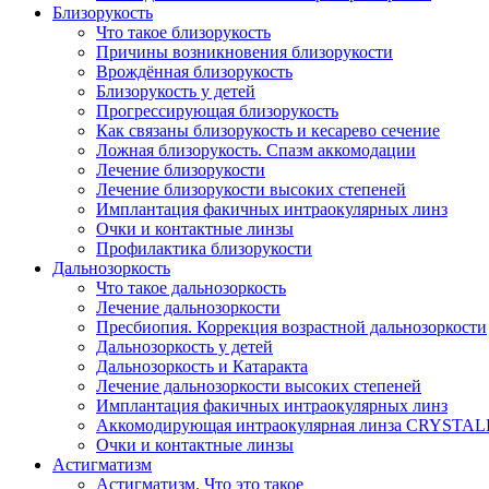
Близорукость
Что такое близорукость
Причины возникновения близорукости
Врождённая близорукость
Близорукость у детей
Прогрессирующая близорукость
Как связаны близорукость и кесарево сечение
Ложная близорукость. Спазм аккомодации
Лечение близорукости
Лечение близорукости высоких степеней
Имплантация факичных интраокулярных линз
Очки и контактные линзы
Профилактика близорукости
Дальнозоркость
Что такое дальнозоркость
Лечение дальнозоркости
Пресбиопия. Коррекция возрастной дальнозоркости
Дальнозоркость у детей
Дальнозоркость и Катаракта
Лечение дальнозоркости высоких степеней
Имплантация факичных интраокулярных линз
Аккомодирующая интраокулярная линза CRYSTA
Очки и контактные линзы
Астигматизм
Астигматизм. Что это такое