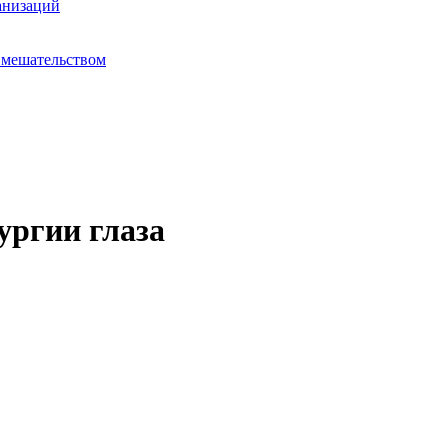
анизаций
вмешательством
ургии глаза