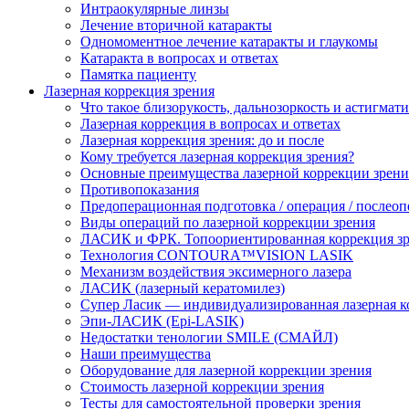
Интраокулярные линзы
Лечение вторичной катаракты
Одномоментное лечение катаракты и глаукомы
Катаракта в вопросах и ответах
Памятка пациенту
Лазерная коррекция зрения
Что такое близорукость, дальнозоркость и астигмат
Лазерная коррекция в вопросах и ответах
Лазерная коррекция зрения: до и после
Кому требуется лазерная коррекция зрения?
Основные преимущества лазерной коррекции зрени
Противопоказания
Предоперационная подготовка / операция / послео
Виды операций по лазерной коррекции зрения
ЛАСИК и ФРК. Топоориентированная коррекция
Технология CONTOURA™VISION LASIK
Механизм воздействия эксимерного лазера
ЛАСИК (лазерный кератомилез)
Супер Ласик — индивидуализированная лазерная к
Эпи-ЛАСИК (Epi-LASIK)
Недостатки тенологии SMILE (СМАЙЛ)
Наши преимущества
Оборудование для лазерной коррекции зрения
Стоимость лазерной коррекции зрения
Тесты для самостоятельной проверки зрения