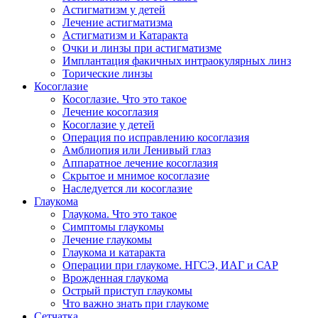
Астигматизм у детей
Лечение астигматизма
Астигматизм и Катаракта
Очки и линзы при астигматизме
Имплантация факичных интраокулярных линз
Торические линзы
Косоглазие
Косоглазие. Что это такое
Лечение косоглазия
Косоглазие у детей
Операция по исправлению косоглазия
Амблиопия или Ленивый глаз
Аппаратное лечение косоглазия
Скрытое и мнимое косоглазие
Наследуется ли косоглазие
Глаукома
Глаукома. Что это такое
Симптомы глаукомы
Лечение глаукомы
Глаукома и катаракта
Операции при глаукоме. НГСЭ, ИАГ и САР
Врожденная глаукома
Острый приступ глаукомы
Что важно знать при глаукоме
Сетчатка