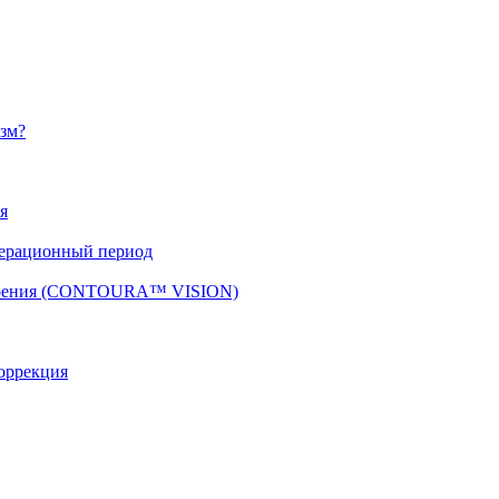
изм?
я
перационный период
 зрения (CONTOURA™ VISION)
оррекция