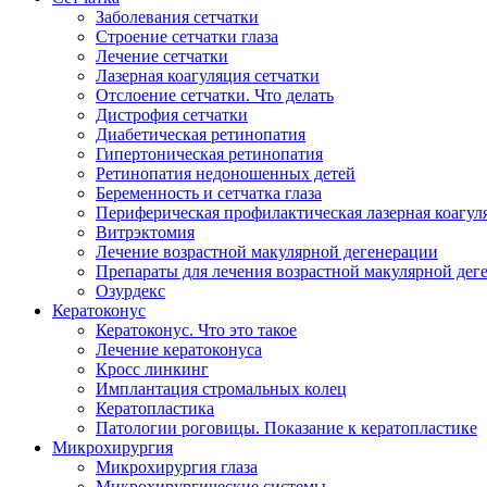
Заболевания сетчатки
Строение сетчатки глаза
Лечение сетчатки
Лазерная коагуляция сетчатки
Отслоение сетчатки. Что делать
Дистрофия сетчатки
Диабетическая ретинопатия
Гипертоническая ретинопатия
Ретинопатия недоношенных детей
Беременность и сетчатка глаза
Периферическая профилактическая лазерная коагул
Витрэктомия
Лечение возрастной макулярной дегенерации
Препараты для лечения возрастной макулярной де
Озурдекс
Кератоконус
Кератоконус. Что это такое
Лечение кератоконуса
Кросс линкинг
Имплантация стромальных колец
Кератопластика
Патологии роговицы. Показание к кератопластике
Микрохирургия
Микрохирургия глаза
Микрохирургические системы