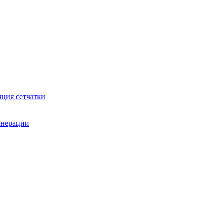
яция сетчатки
генерации