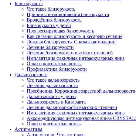
Близорукость
Что такое близорукость
Причины возникновения близорукости
Врождённая близорукость
Близорукость у детей
Прогрессирующая близорукость
Как связаны близорукость и кесарево сечение
Ложная близорукость. Спазм аккомодации
Лечение близорукости
Лечение близорукости высоких степеней
Имплантация факичных интраокулярных линз
Очки и контактные линзы
Профилактика близорукости
Дальнозоркость
Что такое дальнозоркость
Лечение дальнозоркости
Пресбиопия. Коррекция возрастной дальнозоркости
Дальнозоркость у детей
Дальнозоркость и Катаракта
Лечение дальнозоркости высоких степеней
Имплантация факичных интраокулярных линз
Аккомодирующая интраокулярная линза CRYSTA
Очки и контактные линзы
Астигматизм
Астигматизм. Что это такое