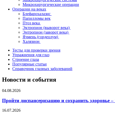
Микрохирургические операции
Операции на веках
Блефарохалазис
Папилломы век
Птоз века
Эктропион (выворот века)
Энтропион (заворот века)
Ячмень (гордеолум)
Халязион
Тесты для проверки зрения
Упражнения для глаз
Строение глаза
Популярные статьи
Справочник глазных заболеваний
Новости и события
04.08.2026
Пройти диспансеризацию и сохранить здоровье –
16.07.2026