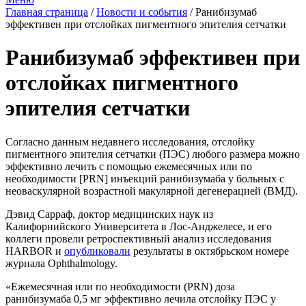
Главная страница
/
Новости и события
/
Ранибизумаб
эффективен при отслойках пигментного эпителия сетчатки
Ранибизумаб эффективен при
отслойках пигментного
эпителия сетчатки
Согласно данным недавнего исследования, отслойку
пигментного эпителия сетчатки (ПЭС) любого размера можно
эффективно лечить с помощью ежемесячных или по
необходимости [PRN] инъекций ранибизумаба у больных с
неоваскулярной возрастной макулярной дегенерацией (ВМД).
Дэвид Сарраф, доктор медицинских наук из
Калифорнийского Университета в Лос-Анджелесе, и его
коллеги провели ретроспективный анализ исследования
HARBOR и
опубликовали
результаты в октябрьском номере
журнала Ophthalmology.
«Ежемесячная или по необходимости (PRN) доза
ранибизумаба 0,5 мг эффективно лечила отслойку ПЭС у