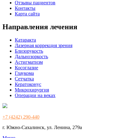
Отзывы пациентов
Контакты
Карта сайта
Направления лечения
Катаракта
Лазерная коррекция зрения
Близорукость
Дальнозоркость
Астигматизм
Косоглазие
Глаукома
Сетчатка
Кератоконус
Микрохирургия
Операции на веках
+7 (4242) 290-440
г. Южно-Сахалинск, ул. Ленина, 279а
Меню