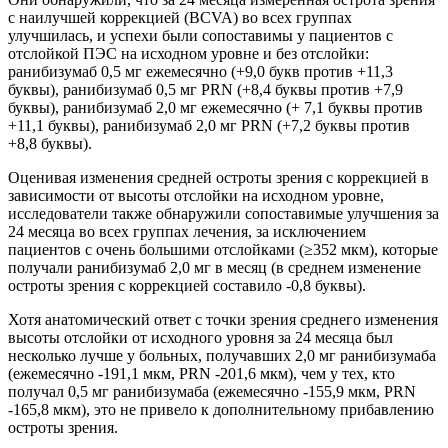
с наилучшей коррекцией (BCVA) во всех группах
улучшилась, и успехи были сопоставимы у пациентов с
отслойкой ПЭС на исходном уровне и без отслойки:
ранибизумаб 0,5 мг ежемесячно (+9,0 букв против +11,3
буквы), ранибизумаб 0,5 мг PRN (+8,4 буквы против +7,9
буквы), ранибизумаб 2,0 мг ежемесячно (+ 7,1 буквы против
+11,1 буквы), ранибизумаб 2,0 мг PRN (+7,2 буквы против
+8,8 буквы).
Оценивая изменения средней остроты зрения с коррекцией в
зависимости от высоты отслойки на исходном уровне,
исследователи также обнаружили сопоставимые улучшения за
24 месяца во всех группах лечения, за исключением
пациентов с очень большими отслойками (≥352 мкм), которые
получали ранибизумаб 2,0 мг в месяц (в среднем изменение
остроты зрения с коррекцией составило -0,8 буквы).
Хотя анатомический ответ с точки зрения среднего изменения
высоты отслойки от исходного уровня за 24 месяца был
несколько лучше у больных, получавших 2,0 мг ранибизумаба
(ежемесячно -191,1 мкм, PRN -201,6 мкм), чем у тех, кто
получал 0,5 мг ранибизумаба (ежемесячно -155,9 мкм, PRN
-165,8 мкм), это не привело к дополнительному прибавлению
остроты зрения.