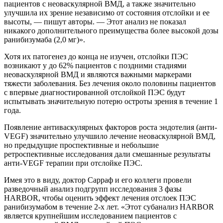
пациентов с неоваскулярной ВМД, а также значительно
улучшила их зрение независимо от состояния отслойки и ее
высоты, — пишут авторы. — Этот анализ не показал
никакого дополнительного преимущества более высокой дозы
ранибизумаба (2,0 мг)».
Хотя их патогенез до конца не изучен, отслойки ПЭС
возникают у до 62% пациентов с поздними стадиями
неоваскулярной ВМД и являются важными маркерами
тяжести заболевания. Без лечения около половины пациентов
с впервые диагностированной отслойкой ПЭС будут
испытывать значительную потерю остроты зрения в течение 1
года.
Появление антиваскулярных факторов роста эндотелия (анти-
VEGF) значительно улучшило лечение неоваскулярной ВМД,
но предыдущие проспективные и небольшие
ретроспективные исследования дали смешанные результаты
анти-VEGF терапии при отслойке ПЭС.
Имея это в виду, доктор Сарраф и его коллеги провели
разведочный анализ подгрупп исследования 3 фазы
HARBOR, чтобы оценить эффект лечения отслоек ПЭС
ранибизумабом в течение 2-х лет. «Этот субанализ HARBOR
является крупнейшим исследованием пациентов с