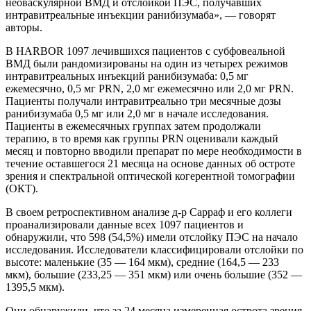
неоваскулярной ВМД и отслойкой ПЭС, получавших
интравитреальные инъекции ранибизумаба», — говорят
авторы.
В HARBOR 1097 лечившихся пациентов с субфовеальной
ВМД были рандомизированы на один из четырех режимов
интравитреальных инъекций ранибизумаба: 0,5 мг
ежемесячно, 0,5 мг PRN, 2,0 мг ежемесячно или 2,0 мг PRN.
Пациенты получали интравитреально три месячные дозы
ранибизумаба 0,5 мг или 2,0 мг в начале исследования.
Пациенты в ежемесячных группах затем продолжали
терапию, в то время как группы PRN оценивали каждый
месяц и повторно вводили препарат по мере необходимости в
течение оставшегося 21 месяца на основе данных об остроте
зрения и спектральной оптической когерентной томографии
(ОКТ).
В своем ретроспективном анализе д-р Сарраф и его коллеги
проанализировали данные всех 1097 пациентов и
обнаружили, что 598 (54,5%) имели отслойку ПЭС на начало
исследования. Исследователи классифицировали отслойки по
высоте: маленькие (35 — 164 мкм), средние (164,5 — 233
мкм), большие (233,25 — 351 мкм) или очень большие (352 —
1395,5 мкм).
Они обнаружили, что за 24 месяца измеренная острота зрения