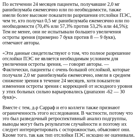
По истечении 24 месяцев пациенты, получавшие 2,0 мг
ранибизумаба ежемесячно или по необходимости, также
имели более высокие показатели разрешения отслойки ПЭС,
чем те, кто получал 0,5 мг ранибизумаба ежемесячно или по
необходимости (70,4% или 57,3% против 53,2% или 44,5%);
Тем не менее, они не испытывали большего увеличения
остроты зрения (примерно 7 букв против 8 — 9 букв),
отмечают авторы.
«Эти данные свидетельствуют о том, что полное разрешение
отслойки ПЭС не является необходимым условием для
увеличения остроты зрения, — говорят авторы. —
Фактически, пациенты с очень большой отслойкой, которые
получали 2,0 мг ранибизумаба ежемесячно, имели в среднем
снижение зрения в течение 24 месяцев, хотя показатели
изменения остроты зрения с коррекцией от исходного уровня
у этих больных сильно варьировались (диапазон -62 — 30
букв)».
Вместе с тем, д-р Сарраф и его коллеги также признают
ограниченность этого исследования. В частности, потому что
это был разведочный ретроспективный анализ подгруппы,
выводы могут быть результатом случайности и поэтому их
следует интерпретировать с осторожностью, объясняют они.
Кроме того, так как тип отслойки ПЭС исходно не оценивали,