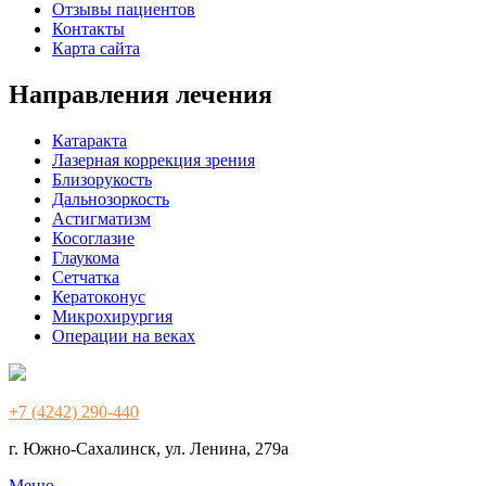
Отзывы пациентов
Контакты
Карта сайта
Направления лечения
Катаракта
Лазерная коррекция зрения
Близорукость
Дальнозоркость
Астигматизм
Косоглазие
Глаукома
Сетчатка
Кератоконус
Микрохирургия
Операции на веках
+7 (4242) 290-440
г. Южно-Сахалинск, ул. Ленина, 279а
Меню