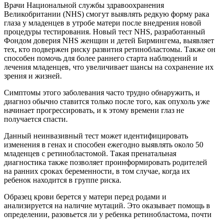
Врачи Национальной службы здравоохранения
Великобритании (NHS) смогут выявлять редкую форму рака
глаза у младенцев в утробе матери после внедрения новой
процедуры тестирования. Новый тест NHS, разработанный
Фондом доверия NHS женщин и детей Бирмингема, выявляет
тех, кто подвержен риску развития ретинобластомы. Также он
способен помочь для более раннего старта наблюдений и
лечения младенцев, что увеличивает шансы на сохранение их
зрения и жизней.
Симптомы этого заболевания часто трудно обнаружить, и
диагноз обычно ставится только после того, как опухоль уже
начинает прогрессировать, и к этому времени глаз не
получается спасти.
Данный неинвазивный тест может идентифицировать
изменения в генах и способен ежегодно выявлять около 50
младенцев с ретинобластомой. Такая пренатальная
диагностика также позволяет проинформировать родителей
на ранних сроках беременности, в том случае, когда их
ребенок находится в группе риска.
Образец крови берется у матери перед родами и
анализируется на наличие мутаций. Это оказывает помощь в
определении, разовьется ли у ребенка ретинобластома, почти