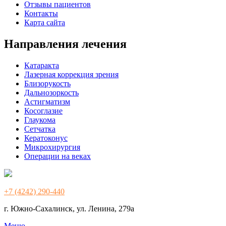
Отзывы пациентов
Контакты
Карта сайта
Направления лечения
Катаракта
Лазерная коррекция зрения
Близорукость
Дальнозоркость
Астигматизм
Косоглазие
Глаукома
Сетчатка
Кератоконус
Микрохирургия
Операции на веках
+7 (4242) 290-440
г. Южно-Сахалинск, ул. Ленина, 279а
Меню