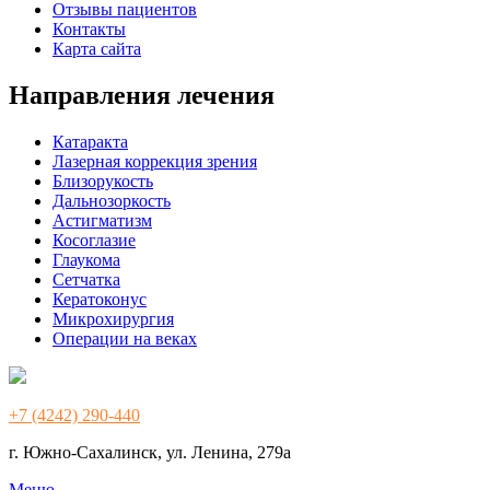
Отзывы пациентов
Контакты
Карта сайта
Направления лечения
Катаракта
Лазерная коррекция зрения
Близорукость
Дальнозоркость
Астигматизм
Косоглазие
Глаукома
Сетчатка
Кератоконус
Микрохирургия
Операции на веках
+7 (4242) 290-440
г. Южно-Сахалинск, ул. Ленина, 279а
Меню