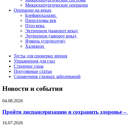
Микрохирургические операции
Операции на веках
Блефарохалазис
Папилломы век
Птоз века
Эктропион (выворот века)
Энтропион (заворот века)
Ячмень (гордеолум)
Халязион
Тесты для проверки зрения
Упражнения для глаз
Строение глаза
Популярные статьи
Справочник глазных заболеваний
Новости и события
04.08.2026
Пройти диспансеризацию и сохранить здоровье –
16.07.2026