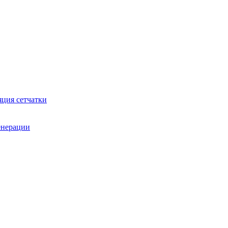
яция сетчатки
генерации