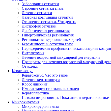
Заболевания сетчатки
Строение сетчатки глаза
Лечение сетчатки
Лазерная коагуляция сетчатки
Отслоение сетчатки. Что делать
Дистрофия сетчатки
Диабетическая ретинопатия
Гипертоническая ретинопатия
Ретинопатия недоношенных детей
Беременность и сетчатка глаза
Периферическая профилактическая лазерная коагул
Витрэктомия
Лечение возрастной макулярной дегенерации
Препараты для лечения возрастной макулярной де
Озурдекс
Кератоконус
Кератоконус. Что это такое
Лечение кератоконуса
Кросс линкинг
Имплантация стромальных колец
Кератопластика
Патологии роговицы. Показание к кератопластике
Микрохирургия
Микрохирургия глаза
Микрохирургические системы