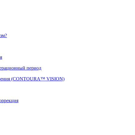
изм?
я
перационный период
 зрения (CONTOURA™ VISION)
оррекция