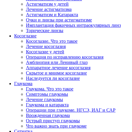
Астигматизм у детей
Лечение астигматизма
Астигматизм и Катаракта
Очки и линзы при астигматизме
Имплантация факичных интраокулярных линз
Торические линзы
Косоглазие
Косоглазие. Что это такое
Лечение косоглазия
Косоглазие у детей
Операция по исправлению косоглазия
Амблиопия или Ленивый глаз
Аппаратное лечение косоглазия
Скрытое и мнимое косоглазие
Наследуется ли косоглазие
Глаукома
Глаукома. Что это такое
Симптомы глаукомы
Лечение глаукомы
Глаукома и катаракта
Операции при глаукоме. НГСЭ, ИАГ и САР
Врожденная глаукома
Острый приступ глаукомы
Что важно знать при глаукоме
Сетчатка