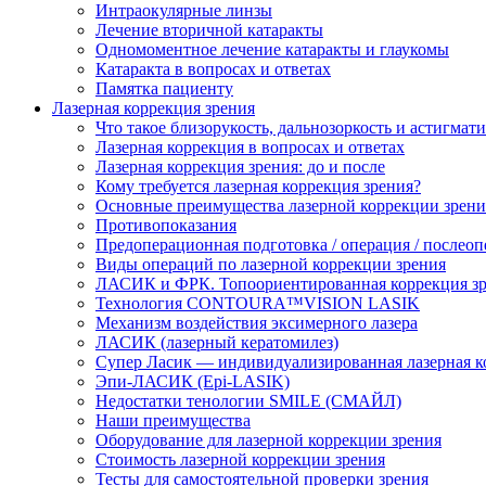
Интраокулярные линзы
Лечение вторичной катаракты
Одномоментное лечение катаракты и глаукомы
Катаракта в вопросах и ответах
Памятка пациенту
Лазерная коррекция зрения
Что такое близорукость, дальнозоркость и астигмат
Лазерная коррекция в вопросах и ответах
Лазерная коррекция зрения: до и после
Кому требуется лазерная коррекция зрения?
Основные преимущества лазерной коррекции зрени
Противопоказания
Предоперационная подготовка / операция / послео
Виды операций по лазерной коррекции зрения
ЛАСИК и ФРК. Топоориентированная коррекция
Технология CONTOURA™VISION LASIK
Механизм воздействия эксимерного лазера
ЛАСИК (лазерный кератомилез)
Супер Ласик — индивидуализированная лазерная к
Эпи-ЛАСИК (Epi-LASIK)
Недостатки тенологии SMILE (СМАЙЛ)
Наши преимущества
Оборудование для лазерной коррекции зрения
Стоимость лазерной коррекции зрения
Тесты для самостоятельной проверки зрения