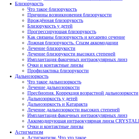
Близорукость
Что такое близорукость
Причины возникновения близорукости
Врождённая близорукость
Близорукость у детей
Прогрессирующая близорукость
Как связаны близорукость и кесарево сечение
Ложная близорукость. Спазм аккомодации
Лечение близорукости
Лечение близорукости высоких степеней
Имплантация факичных интраокулярных линз
Очки и контактные линзы
Профилактика близорукости
Дальнозоркость
Что такое дальнозоркость
Лечение дальнозоркости
Пресбиопия. Коррекция возрастной дальнозоркости
Дальнозоркость у детей
Дальнозоркость и Катаракта
Лечение дальнозоркости высоких степеней
Имплантация факичных интраокулярных линз
Аккомодирующая интраокулярная линза CRYSTA
Очки и контактные линзы
Астигматизм
Астигматизм. Что это такое