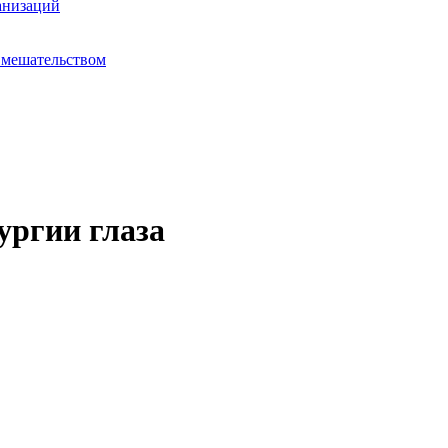
анизаций
вмешательством
ургии глаза