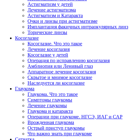
Астигматизм у детей
Лечение астигматизма
Астигматизм и Катаракта
Очки и линзы при астигматизме
Имплантация факичных интраокулярных линз
Торические линзы
Косоглазие
Косоглазие. Что это такое
Лечение косоглазия
Косоглазие у детей
Операция по исправлению косоглазия
Амблиопия или Ленивый глаз
Аппаратное лечение косоглазия
Скрытое и мнимое косоглазие
Наследуется ли косоглазие
Глаукома
Глаукома. Что это такое
Симптомы глаукомы
Лечение глаукомы
Глаукома и катаракта
Операции при глаукоме. НГСЭ, ИАГ и САР
Врожденная глаукома
Острый приступ глаукомы
Что важно знать при глаукоме
Сетчатка