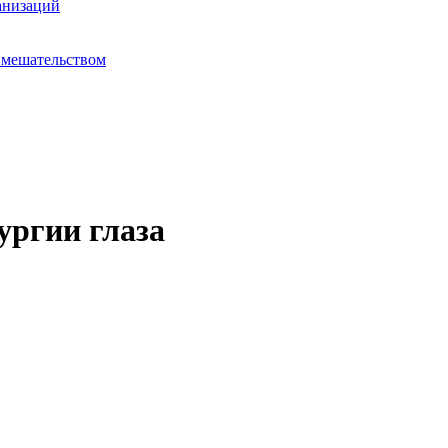
анизаций
вмешательством
ургии глаза