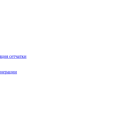
яция сетчатки
генерации