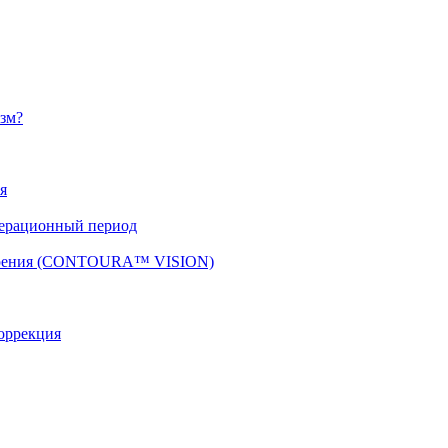
изм?
я
перационный период
 зрения (CONTOURA™ VISION)
оррекция