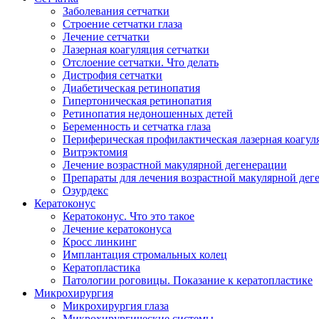
Заболевания сетчатки
Строение сетчатки глаза
Лечение сетчатки
Лазерная коагуляция сетчатки
Отслоение сетчатки. Что делать
Дистрофия сетчатки
Диабетическая ретинопатия
Гипертоническая ретинопатия
Ретинопатия недоношенных детей
Беременность и сетчатка глаза
Периферическая профилактическая лазерная коагул
Витрэктомия
Лечение возрастной макулярной дегенерации
Препараты для лечения возрастной макулярной де
Озурдекс
Кератоконус
Кератоконус. Что это такое
Лечение кератоконуса
Кросс линкинг
Имплантация стромальных колец
Кератопластика
Патологии роговицы. Показание к кератопластике
Микрохирургия
Микрохирургия глаза
Микрохирургические системы