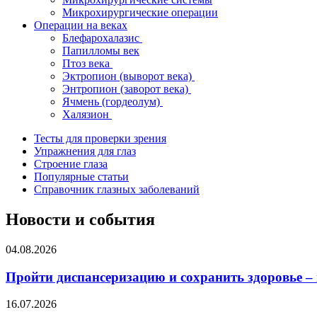
Микрохирургические операции
Операции на веках
Блефарохалазис
Папилломы век
Птоз века
Эктропион (выворот века)
Энтропион (заворот века)
Ячмень (гордеолум)
Халязион
Тесты для проверки зрения
Упражнения для глаз
Строение глаза
Популярные статьи
Справочник глазных заболеваний
Новости и события
04.08.2026
Пройти диспансеризацию и сохранить здоровье –
16.07.2026