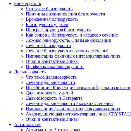
Близорукость
Что такое близорукость
Причины возникновения близорукости
Врождённая близорукость
Близорукость у детей
Прогрессирующая близорукость
Как связаны близорукость и кесарево сечение
Ложная близорукость. Спазм аккомодации
Лечение близорукости
Лечение близорукости высоких степеней
Имплантация факичных интраокулярных линз
Очки и контактные линзы
Профилактика близорукости
Дальнозоркость
Что такое дальнозоркость
Лечение дальнозоркости
Пресбиопия. Коррекция возрастной дальнозоркости
Дальнозоркость у детей
Дальнозоркость и Катаракта
Лечение дальнозоркости высоких степеней
Имплантация факичных интраокулярных линз
Аккомодирующая интраокулярная линза CRYSTA
Очки и контактные линзы
Астигматизм
Астигматизм. Что это такое