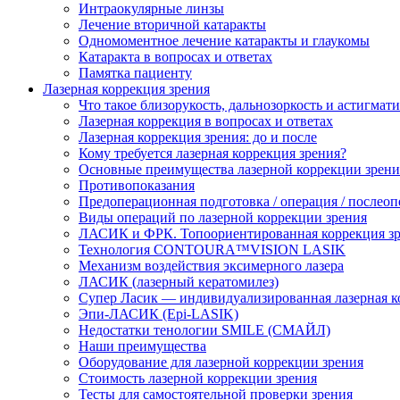
Интраокулярные линзы
Лечение вторичной катаракты
Одномоментное лечение катаракты и глаукомы
Катаракта в вопросах и ответах
Памятка пациенту
Лазерная коррекция зрения
Что такое близорукость, дальнозоркость и астигмат
Лазерная коррекция в вопросах и ответах
Лазерная коррекция зрения: до и после
Кому требуется лазерная коррекция зрения?
Основные преимущества лазерной коррекции зрени
Противопоказания
Предоперационная подготовка / операция / послео
Виды операций по лазерной коррекции зрения
ЛАСИК и ФРК. Топоориентированная коррекция
Технология CONTOURA™VISION LASIK
Механизм воздействия эксимерного лазера
ЛАСИК (лазерный кератомилез)
Супер Ласик — индивидуализированная лазерная к
Эпи-ЛАСИК (Epi-LASIK)
Недостатки тенологии SMILE (СМАЙЛ)
Наши преимущества
Оборудование для лазерной коррекции зрения
Стоимость лазерной коррекции зрения
Тесты для самостоятельной проверки зрения