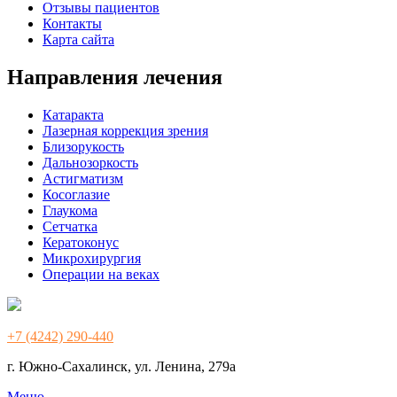
Отзывы пациентов
Контакты
Карта сайта
Направления лечения
Катаракта
Лазерная коррекция зрения
Близорукость
Дальнозоркость
Астигматизм
Косоглазие
Глаукома
Сетчатка
Кератоконус
Микрохирургия
Операции на веках
+7 (4242) 290-440
г. Южно-Сахалинск, ул. Ленина, 279а
Меню