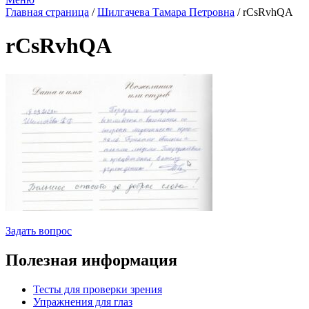
Главная страница
/
Шилгачева Тамара Петровна
/
rCsRvhQA
rCsRvhQA
Задать вопрос
Полезная информация
Тесты для проверки зрения
Упражнения для глаз