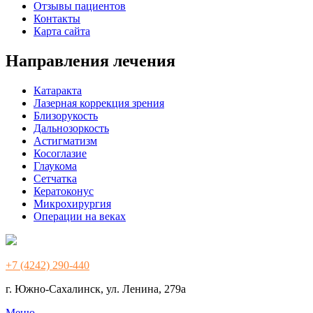
Отзывы пациентов
Контакты
Карта сайта
Направления лечения
Катаракта
Лазерная коррекция зрения
Близорукость
Дальнозоркость
Астигматизм
Косоглазие
Глаукома
Сетчатка
Кератоконус
Микрохирургия
Операции на веках
+7 (4242) 290-440
г. Южно-Сахалинск, ул. Ленина, 279а
Меню