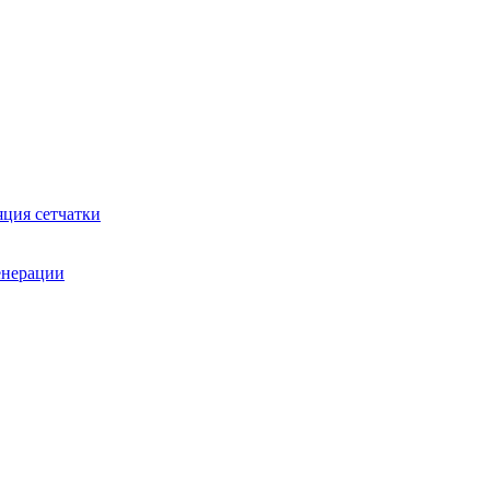
яция сетчатки
генерации