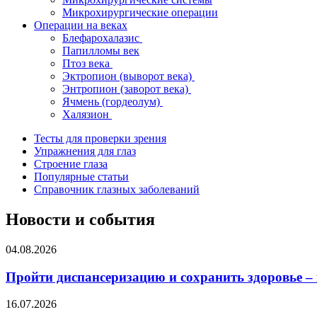
Микрохирургические операции
Операции на веках
Блефарохалазис
Папилломы век
Птоз века
Эктропион (выворот века)
Энтропион (заворот века)
Ячмень (гордеолум)
Халязион
Тесты для проверки зрения
Упражнения для глаз
Строение глаза
Популярные статьи
Справочник глазных заболеваний
Новости и события
04.08.2026
Пройти диспансеризацию и сохранить здоровье –
16.07.2026