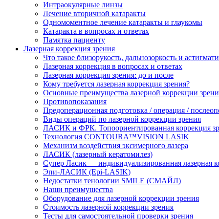
Интраокулярные линзы
Лечение вторичной катаракты
Одномоментное лечение катаракты и глаукомы
Катаракта в вопросах и ответах
Памятка пациенту
Лазерная коррекция зрения
Что такое близорукость, дальнозоркость и астигмат
Лазерная коррекция в вопросах и ответах
Лазерная коррекция зрения: до и после
Кому требуется лазерная коррекция зрения?
Основные преимущества лазерной коррекции зрени
Противопоказания
Предоперационная подготовка / операция / послео
Виды операций по лазерной коррекции зрения
ЛАСИК и ФРК. Топоориентированная коррекция
Технология CONTOURA™VISION LASIK
Механизм воздействия эксимерного лазера
ЛАСИК (лазерный кератомилез)
Супер Ласик — индивидуализированная лазерная к
Эпи-ЛАСИК (Epi-LASIK)
Недостатки тенологии SMILE (СМАЙЛ)
Наши преимущества
Оборудование для лазерной коррекции зрения
Стоимость лазерной коррекции зрения
Тесты для самостоятельной проверки зрения