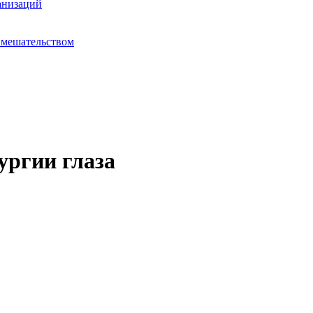
анизаций
вмешательством
ургии глаза