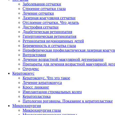
Заболевания сетчатки
Строение сетчатки глаза
Лечение сетчатки
Лазерная коагуляция сетчатки
Отслоение сетчатки. Что делать
Дистрофия сетчатки
Диабетическая ретинопатия
Гипертоническая ретинопатия
Ретинопатия недоношенных детей
Беременность и сетчатка глаза
Периферическая профилактическая лазерная коагул
Витрэктомия
Лечение возрастной макулярной дегенерации
Препараты для лечения возрастной макулярной де
Озурдекс
Кератоконус
Кератоконус. Что это такое
Лечение кератоконуса
Кросс линкинг
Имплантация стромальных колец
Кератопластика
Патологии роговицы. Показание к кератопластике
Микрохирургия
Микрохирургия глаза
Микрохирургические системы