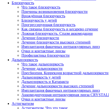
Близорукость
Что такое близорукость
Причины возникновения близорукости
Врождённая близорукость
Близорукость у детей
Прогрессирующая близорукость
Как связаны близорукость и кесарево сечение
Ложная близорукость. Спазм аккомодации
Лечение близорукости
Лечение близорукости высоких степеней
Имплантация факичных интраокулярных линз
Очки и контактные линзы
Профилактика близорукости
Дальнозоркость
Что такое дальнозоркость
Лечение дальнозоркости
Пресбиопия. Коррекция возрастной дальнозоркости
Дальнозоркость у детей
Дальнозоркость и Катаракта
Лечение дальнозоркости высоких степеней
Имплантация факичных интраокулярных линз
Аккомодирующая интраокулярная линза CRYSTA
Очки и контактные линзы
Астигматизм
Астигматизм. Что это такое