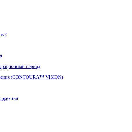
изм?
я
перационный период
 зрения (CONTOURA™ VISION)
оррекция