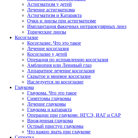
Астигматизм у детей
Лечение астигматизма
Астигматизм и Катаракта
Очки и линзы при астигматизме
Имплантация факичных интраокулярных линз
Торические линзы
Косоглазие
Косоглазие. Что это такое
Лечение косоглазия
Косоглазие у детей
Операция по исправлению косоглазия
Амблиопия или Ленивый глаз
Аппаратное лечение косоглазия
Скрытое и мнимое косоглазие
Наследуется ли косоглазие
Глаукома
Глаукома. Что это такое
Симптомы глаукомы
Лечение глаукомы
Глаукома и катаракта
Операции при глаукоме. НГСЭ, ИАГ и САР
Врожденная глаукома
Острый приступ глаукомы
Что важно знать при глаукоме
Сетчатка